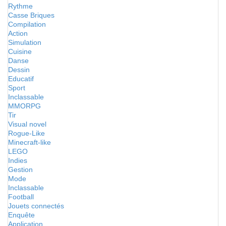
Rythme
Casse Briques
Compilation
Action
Simulation
Cuisine
Danse
Dessin
Educatif
Sport
Inclassable
MMORPG
Tir
Visual novel
Rogue-Like
Minecraft-like
LEGO
Indies
Gestion
Mode
Inclassable
Football
Jouets connectés
Enquête
Application