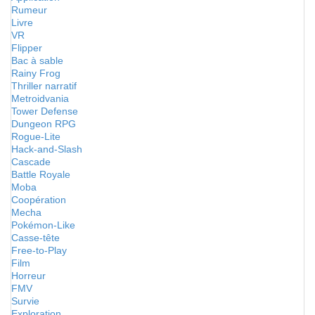
Rumeur
Livre
VR
Flipper
Bac à sable
Rainy Frog
Thriller narratif
Metroidvania
Tower Defense
Dungeon RPG
Rogue-Lite
Hack-and-Slash
Cascade
Battle Royale
Moba
Coopération
Mecha
Pokémon-Like
Casse-tête
Free-to-Play
Film
Horreur
FMV
Survie
Exploration