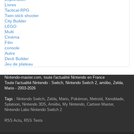
Livres
Tactical-RPG
Twin-stick shooter
City Builder
LEGO
Multi
Cinéma
Film
console
Autre
Deck Builder
Jeu de plateau
Nintendo-master.com, toute l'actualité Nintendo en France
Toute l'actualité Nintendo : Switch, Nintendo Switch 2, amiibo, Zelda,
Mario - 2003-2026
Tags :
Nintendo Switch
,
Zelda
,
Mario
,
Pokémon
,
Metroid
,
Xenoblade
,
Splatoon
,
Nintendo 3DS
,
Amiibo
,
My Nintendo
,
Cartoon Master
,
Nintendo Labo
Nintendo Switch 2
RSS Actu
,
RSS Tests