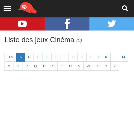
Liste des jeux Cinéma
(0)
0-9
A
B
C
D
E
F
G
H
I
J
K
L
M
N
O
P
Q
R
S
T
U
V
W
X
Y
Z