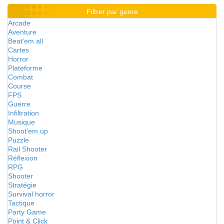
Filtrer par genre
Arcade
Aventure
Beat'em all
Cartes
Horror
Plateforme
Combat
Course
FPS
Guerre
Infiltration
Musique
Shoot'em up
Puzzle
Rail Shooter
Réflexion
RPG
Shooter
Stratégie
Survival horror
Tactique
Party Game
Point & Click