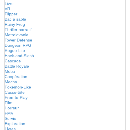
Livre
VR
Flipper
Bac à sable
Rainy Frog
Thriller narratif
Metroidvania
Tower Defense
Dungeon RPG
Rogue-Lite
Hack-and-Slash
Cascade
Battle Royale
Moba
Coopération
Mecha
Pokémon-Like
Casse-tête
Free-to-Play
Film
Horreur
FMV
Survie
Exploration
Livres