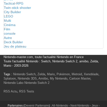
Tactical-RPG
Twin-stick shooter
City Builder
LEGO
Multi
Cinéma
Film
console
Autre
Deck Builder
Jeu de plateau
Nintendo-master.com, toute l'actualité Nintendo en France
Toute l'actualité Nintendo : Switch, Nintendo Switch 2, amiibo, Zelda,
Mario - 2003-2026
Tags :
Nintendo Switch
,
Zelda
,
Mario
,
Pokémon
,
Metroid
,
Xenoblade
,
Splatoon
,
Nintendo 3DS
,
Amiibo
,
My Nintendo
,
Cartoon Master
,
Nintendo Labo
Nintendo Switch 2
RSS Actu
,
RSS Tests
Partenaires (
Devenir Partenaire
) :
All-Nintendo
-
Next-Nintendo
-
Jeux
-