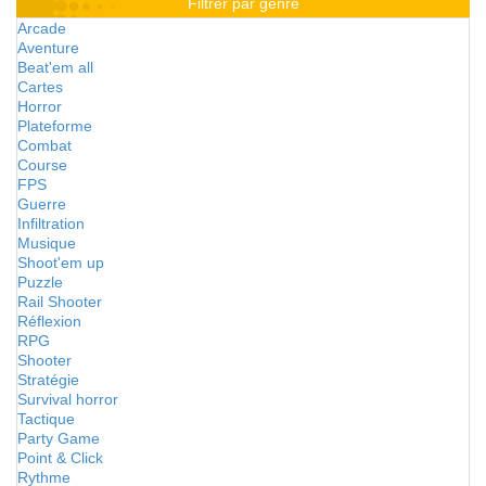
Filtrer par genre
Arcade
Aventure
Beat'em all
Cartes
Horror
Plateforme
Combat
Course
FPS
Guerre
Infiltration
Musique
Shoot'em up
Puzzle
Rail Shooter
Réflexion
RPG
Shooter
Stratégie
Survival horror
Tactique
Party Game
Point & Click
Rythme