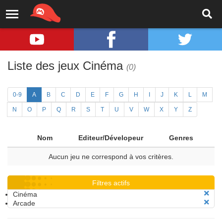
Liste des jeux Cinéma
(0)
0-9
A
B
C
D
E
F
G
H
I
J
K
L
M
N
O
P
Q
R
S
T
U
V
W
X
Y
Z
Nom
Editeur/Dévelopeur
Genres
Aucun jeu ne correspond à vos critères.
Filtres actifs
Cinéma
Arcade