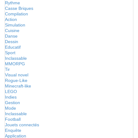
Rythme
Casse Briques
Compilation
Action
Simulation
Cuisine
Danse
Dessin
Educatif
Sport
Inclassable
MMORPG
Tir
Visual novel
Rogue-Like
Minecraft-like
LEGO
Indies
Gestion
Mode
Inclassable
Football
Jouets connectés
Enquête
Application