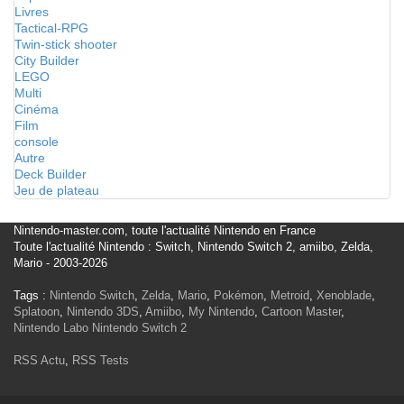
Livres
Tactical-RPG
Twin-stick shooter
City Builder
LEGO
Multi
Cinéma
Film
console
Autre
Deck Builder
Jeu de plateau
Nintendo-master.com, toute l'actualité Nintendo en France
Toute l'actualité Nintendo : Switch, Nintendo Switch 2, amiibo, Zelda,
Mario - 2003-2026
Tags :
Nintendo Switch
,
Zelda
,
Mario
,
Pokémon
,
Metroid
,
Xenoblade
,
Splatoon
,
Nintendo 3DS
,
Amiibo
,
My Nintendo
,
Cartoon Master
,
Nintendo Labo
Nintendo Switch 2
RSS Actu
,
RSS Tests