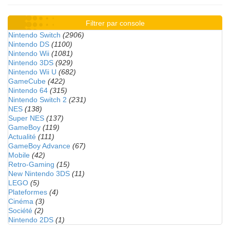
Filtrer par console
Nintendo Switch
(2906)
Nintendo DS
(1100)
Nintendo Wii
(1081)
Nintendo 3DS
(929)
Nintendo Wii U
(682)
GameCube
(422)
Nintendo 64
(315)
Nintendo Switch 2
(231)
NES
(138)
Super NES
(137)
GameBoy
(119)
Actualité
(111)
GameBoy Advance
(67)
Mobile
(42)
Retro-Gaming
(15)
New Nintendo 3DS
(11)
LEGO
(5)
Plateformes
(4)
Cinéma
(3)
Société
(2)
Nintendo 2DS
(1)