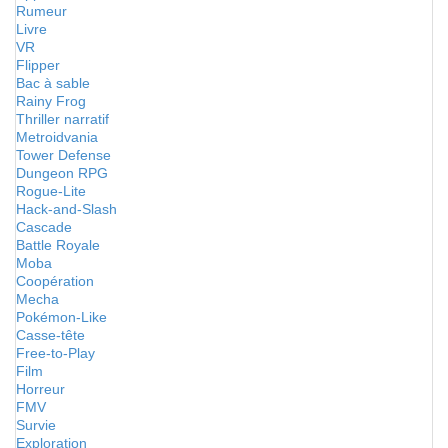
Rumeur
Livre
VR
Flipper
Bac à sable
Rainy Frog
Thriller narratif
Metroidvania
Tower Defense
Dungeon RPG
Rogue-Lite
Hack-and-Slash
Cascade
Battle Royale
Moba
Coopération
Mecha
Pokémon-Like
Casse-tête
Free-to-Play
Film
Horreur
FMV
Survie
Exploration