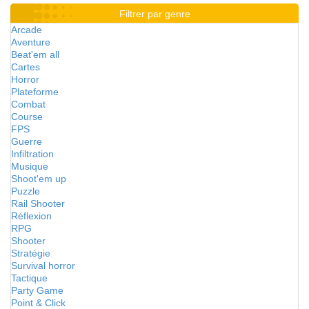
Filtrer par genre
Arcade
Aventure
Beat'em all
Cartes
Horror
Plateforme
Combat
Course
FPS
Guerre
Infiltration
Musique
Shoot'em up
Puzzle
Rail Shooter
Réflexion
RPG
Shooter
Stratégie
Survival horror
Tactique
Party Game
Point & Click