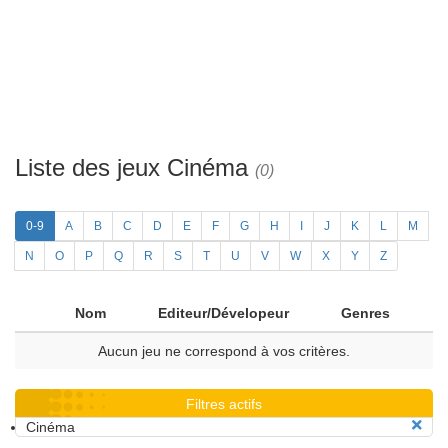
Liste des jeux Cinéma
(0)
0-9
A
B
C
D
E
F
G
H
I
J
K
L
M
N
O
P
Q
R
S
T
U
V
W
X
Y
Z
Nom
Editeur/Dévelopeur
Genres
Aucun jeu ne correspond à vos critères.
Filtres actifs
Cinéma