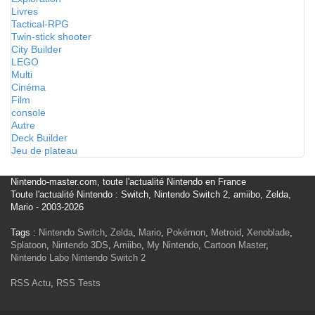
Livres
Tactical-RPG
Twin-stick shooter
City Builder
LEGO
Multi
Cinéma
Film
console
Autre
Deck Builder
Jeu de plateau
Nintendo-master.com, toute l'actualité Nintendo en France
Toute l'actualité Nintendo : Switch, Nintendo Switch 2, amiibo, Zelda,
Mario - 2003-2026
Tags :
Nintendo Switch
,
Zelda
,
Mario
,
Pokémon
,
Metroid
,
Xenoblade
,
Splatoon
,
Nintendo 3DS
,
Amiibo
,
My Nintendo
,
Cartoon Master
,
Nintendo Labo
Nintendo Switch 2
RSS Actu
,
RSS Tests