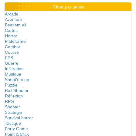
Filtrer par genre
Arcade
Aventure
Beat'em all
Cartes
Horror
Plateforme
Combat
Course
FPS
Guerre
Infiltration
Musique
Shoot'em up
Puzzle
Rail Shooter
Réflexion
RPG
Shooter
Stratégie
Survival horror
Tactique
Party Game
Point & Click