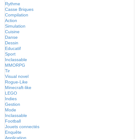
Rythme
Casse Briques
Compilation
Action
Simulation
Cuisine
Danse
Dessin
Educatif
Sport
Inclassable
MMORPG
Tir
Visual novel
Rogue-Like
Minecraft-like
LEGO
Indies
Gestion
Mode
Inclassable
Football
Jouets connectés
Enquête
Application