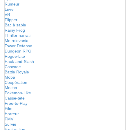
Rumeur
Livre
VR
Flipper
Bac à sable
Rainy Frog
Thriller narratif
Metroidvania
Tower Defense
Dungeon RPG
Rogue-Lite
Hack-and-Slash
Cascade
Battle Royale
Moba
Coopération
Mecha
Pokémon-Like
Casse-tête
Free-to-Play
Film
Horreur
FMV
Survie
Exploration