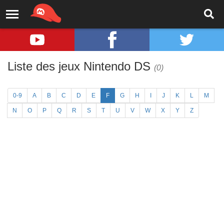
Liste des jeux Nintendo DS
(0)
0-9
A
B
C
D
E
F
G
H
I
J
K
L
M
N
O
P
Q
R
S
T
U
V
W
X
Y
Z