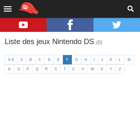
Liste des jeux Nintendo DS
(0)
0-9
A
B
C
D
E
F
G
H
I
J
K
L
M
N
O
P
Q
R
S
T
U
V
W
X
Y
Z