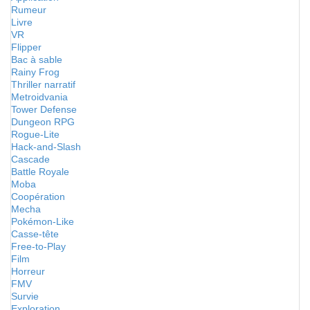
Rumeur
Livre
VR
Flipper
Bac à sable
Rainy Frog
Thriller narratif
Metroidvania
Tower Defense
Dungeon RPG
Rogue-Lite
Hack-and-Slash
Cascade
Battle Royale
Moba
Coopération
Mecha
Pokémon-Like
Casse-tête
Free-to-Play
Film
Horreur
FMV
Survie
Exploration