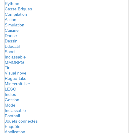
Rythme
Casse Briques
Compilation
Action
Simulation
Cuisine
Danse
Dessin
Educatif
Sport
Inclassable
MMORPG
Tir
Visual novel
Rogue-Like
Minecraft-like
LEGO
Indies
Gestion
Mode
Inclassable
Football
Jouets connectés
Enquête
Application