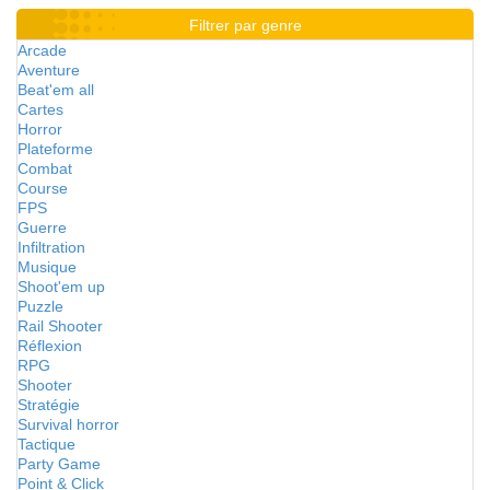
Filtrer par genre
Arcade
Aventure
Beat'em all
Cartes
Horror
Plateforme
Combat
Course
FPS
Guerre
Infiltration
Musique
Shoot'em up
Puzzle
Rail Shooter
Réflexion
RPG
Shooter
Stratégie
Survival horror
Tactique
Party Game
Point & Click