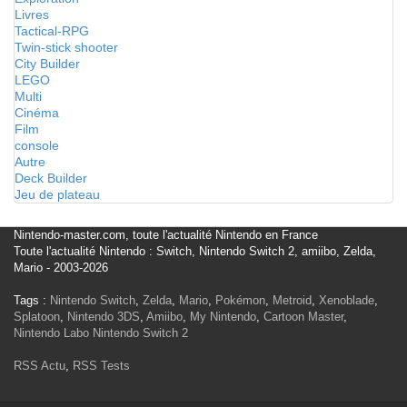
Livres
Tactical-RPG
Twin-stick shooter
City Builder
LEGO
Multi
Cinéma
Film
console
Autre
Deck Builder
Jeu de plateau
Nintendo-master.com, toute l'actualité Nintendo en France
Toute l'actualité Nintendo : Switch, Nintendo Switch 2, amiibo, Zelda,
Mario - 2003-2026
Tags :
Nintendo Switch
,
Zelda
,
Mario
,
Pokémon
,
Metroid
,
Xenoblade
,
Splatoon
,
Nintendo 3DS
,
Amiibo
,
My Nintendo
,
Cartoon Master
,
Nintendo Labo
Nintendo Switch 2
RSS Actu
,
RSS Tests