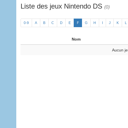
Liste des jeux Nintendo DS
(0)
0-9
A
B
C
D
E
F
G
H
I
J
K
L
Nom
Aucun je