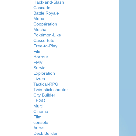
Hack-and-Slash
Cascade
Battle Royale
Moba
Coopération
Mecha
Pokémon-Like
Casse-tête
Free-to-Play
Film
Horreur
FMV
Survie
Exploration
Livres
Tactical-RPG
Twin-stick shooter
City Builder
LEGO
Multi
Cinéma
Film
console
Autre
Deck Builder