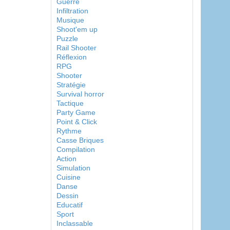
Guerre
Infiltration
Musique
Shoot'em up
Puzzle
Rail Shooter
Réflexion
RPG
Shooter
Stratégie
Survival horror
Tactique
Party Game
Point & Click
Rythme
Casse Briques
Compilation
Action
Simulation
Cuisine
Danse
Dessin
Educatif
Sport
Inclassable