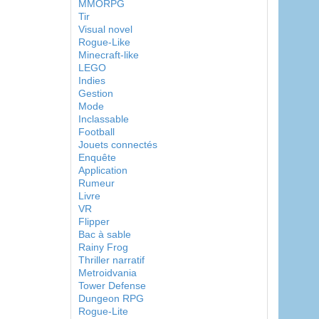
MMORPG
Tir
Visual novel
Rogue-Like
Minecraft-like
LEGO
Indies
Gestion
Mode
Inclassable
Football
Jouets connectés
Enquête
Application
Rumeur
Livre
VR
Flipper
Bac à sable
Rainy Frog
Thriller narratif
Metroidvania
Tower Defense
Dungeon RPG
Rogue-Lite