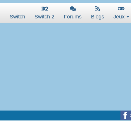
s
Switch
Switch 2
Forums
Blogs
Jeux