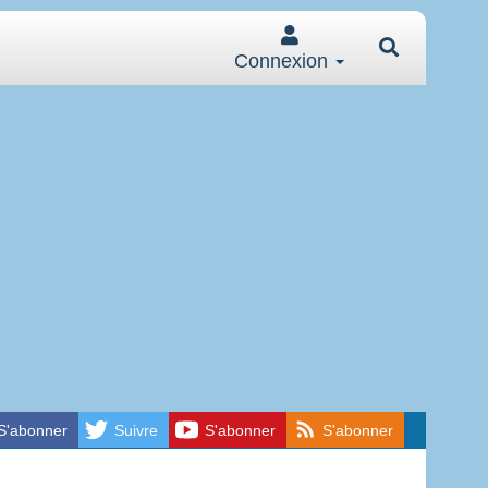
Connexion
S'abonner
Suivre
S'abonner
S'abonner