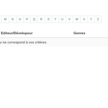
M
N
O
P
Q
R
S
T
U
V
W
X
Y
Z
Editeur/Dévelopeur
Genres
u ne correspond à vos critères.