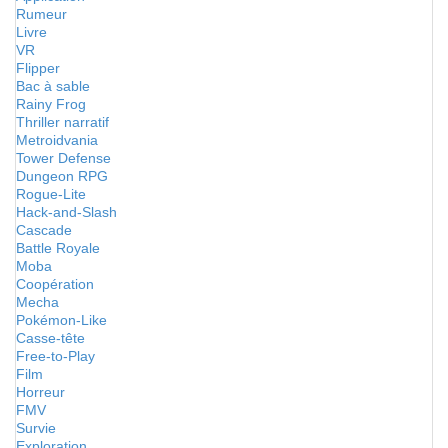
Rumeur
Livre
VR
Flipper
Bac à sable
Rainy Frog
Thriller narratif
Metroidvania
Tower Defense
Dungeon RPG
Rogue-Lite
Hack-and-Slash
Cascade
Battle Royale
Moba
Coopération
Mecha
Pokémon-Like
Casse-tête
Free-to-Play
Film
Horreur
FMV
Survie
Exploration