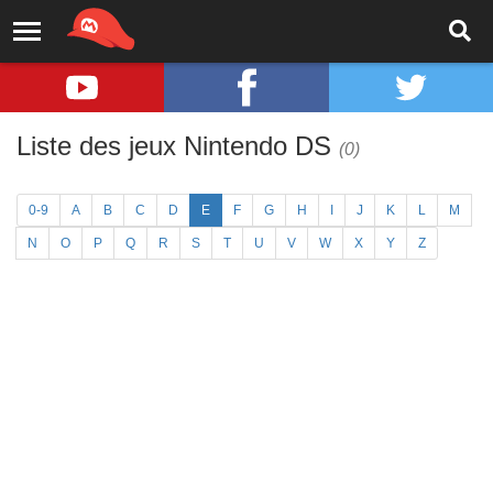
Liste des jeux Nintendo DS
(0)
0-9
A
B
C
D
E
F
G
H
I
J
K
L
M
N
O
P
Q
R
S
T
U
V
W
X
Y
Z