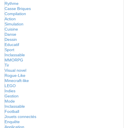
Rythme
Casse Briques
Compilation
Action
Simulation
Cuisine
Danse
Dessin
Educatif
Sport
Inclassable
MMORPG
Tir
Visual novel
Rogue-Like
Minecraft-like
LEGO
Indies
Gestion
Mode
Inclassable
Football
Jouets connectés
Enquête
Application