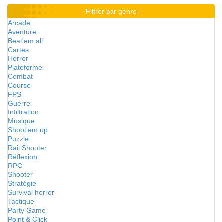
Filtrer par genre
Arcade
Aventure
Beat'em all
Cartes
Horror
Plateforme
Combat
Course
FPS
Guerre
Infiltration
Musique
Shoot'em up
Puzzle
Rail Shooter
Réflexion
RPG
Shooter
Stratégie
Survival horror
Tactique
Party Game
Point & Click