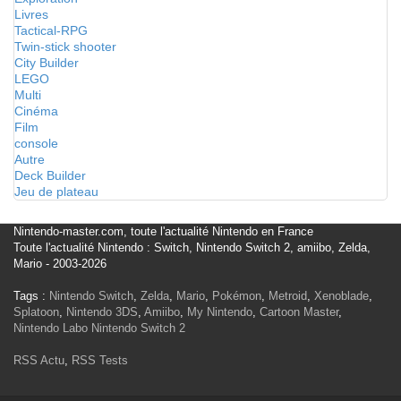
Livres
Tactical-RPG
Twin-stick shooter
City Builder
LEGO
Multi
Cinéma
Film
console
Autre
Deck Builder
Jeu de plateau
Nintendo-master.com, toute l'actualité Nintendo en France
Toute l'actualité Nintendo : Switch, Nintendo Switch 2, amiibo, Zelda,
Mario - 2003-2026
Tags :
Nintendo Switch
,
Zelda
,
Mario
,
Pokémon
,
Metroid
,
Xenoblade
,
Splatoon
,
Nintendo 3DS
,
Amiibo
,
My Nintendo
,
Cartoon Master
,
Nintendo Labo
Nintendo Switch 2
RSS Actu
,
RSS Tests