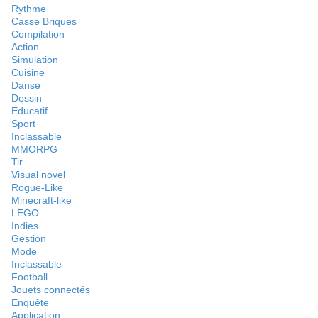
Rythme
Casse Briques
Compilation
Action
Simulation
Cuisine
Danse
Dessin
Educatif
Sport
Inclassable
MMORPG
Tir
Visual novel
Rogue-Like
Minecraft-like
LEGO
Indies
Gestion
Mode
Inclassable
Football
Jouets connectés
Enquête
Application