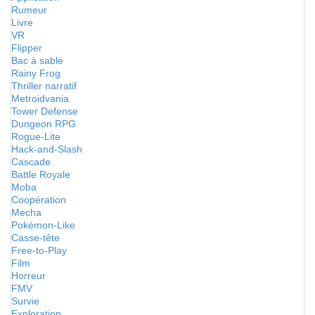
Rumeur
Livre
VR
Flipper
Bac à sable
Rainy Frog
Thriller narratif
Metroidvania
Tower Defense
Dungeon RPG
Rogue-Lite
Hack-and-Slash
Cascade
Battle Royale
Moba
Coopération
Mecha
Pokémon-Like
Casse-tête
Free-to-Play
Film
Horreur
FMV
Survie
Exploration