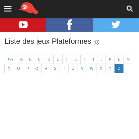
Liste des jeux Plateformes
(0)
0-9
A
B
C
D
E
F
G
H
I
J
K
L
M
N
O
P
Q
R
S
T
U
V
W
X
Y
Z