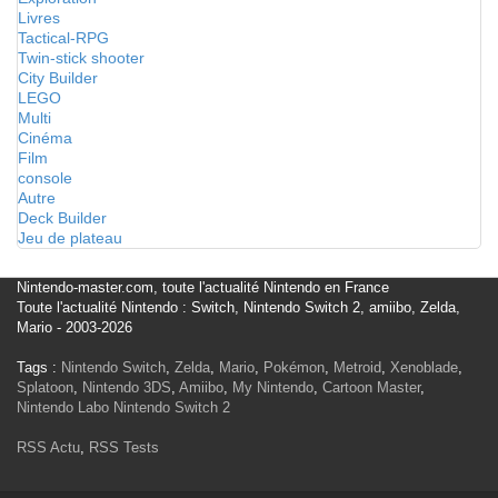
Livres
Tactical-RPG
Twin-stick shooter
City Builder
LEGO
Multi
Cinéma
Film
console
Autre
Deck Builder
Jeu de plateau
Nintendo-master.com, toute l'actualité Nintendo en France
Toute l'actualité Nintendo : Switch, Nintendo Switch 2, amiibo, Zelda,
Mario - 2003-2026
Tags :
Nintendo Switch
,
Zelda
,
Mario
,
Pokémon
,
Metroid
,
Xenoblade
,
Splatoon
,
Nintendo 3DS
,
Amiibo
,
My Nintendo
,
Cartoon Master
,
Nintendo Labo
Nintendo Switch 2
RSS Actu
,
RSS Tests