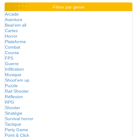
Filtrer par genre
Arcade
Aventure
Beat'em all
Cartes
Horror
Plateforme
Combat
Course
FPS
Guerre
Infiltration
Musique
Shoot'em up
Puzzle
Rail Shooter
Réflexion
RPG
Shooter
Stratégie
Survival horror
Tactique
Party Game
Point & Click