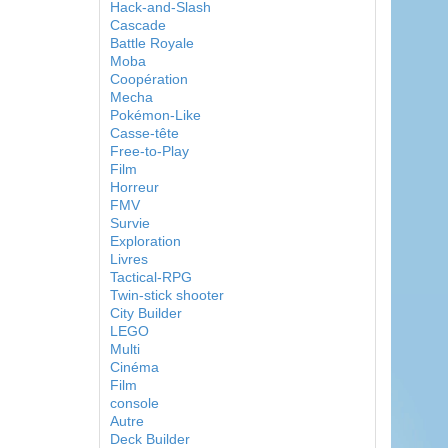
Hack-and-Slash
Cascade
Battle Royale
Moba
Coopération
Mecha
Pokémon-Like
Casse-tête
Free-to-Play
Film
Horreur
FMV
Survie
Exploration
Livres
Tactical-RPG
Twin-stick shooter
City Builder
LEGO
Multi
Cinéma
Film
console
Autre
Deck Builder