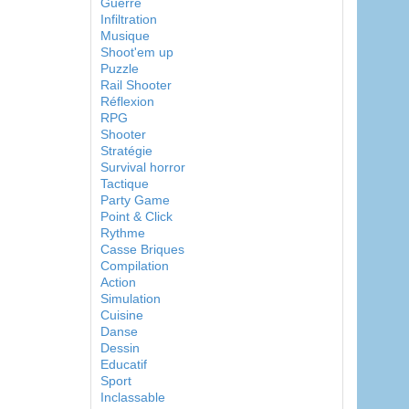
Guerre
Infiltration
Musique
Shoot'em up
Puzzle
Rail Shooter
Réflexion
RPG
Shooter
Stratégie
Survival horror
Tactique
Party Game
Point & Click
Rythme
Casse Briques
Compilation
Action
Simulation
Cuisine
Danse
Dessin
Educatif
Sport
Inclassable