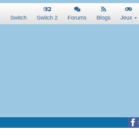
s
Switch
Switch 2
Forums
Blogs
Jeux