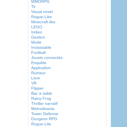
MMORPG
Tir
Visual novel
Rogue-Like
Minecraft-like
LEGO
Indies
Gestion
Mode
Inclassable
Football
Jouets connectés
Enquête
Application
Rumeur
Livre
VR
Flipper
Bac à sable
Rainy Frog
Thriller narratif
Metroidvania
Tower Defense
Dungeon RPG
Rogue-Lite