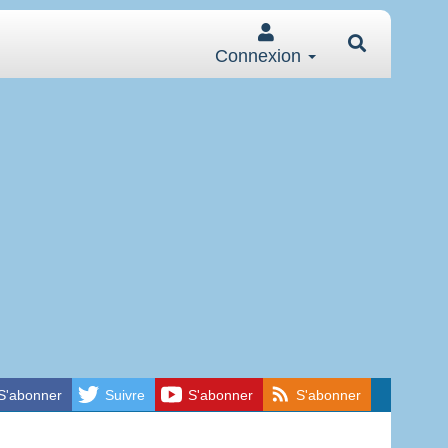
Connexion
S'abonner
Suivre
S'abonner
S'abonner