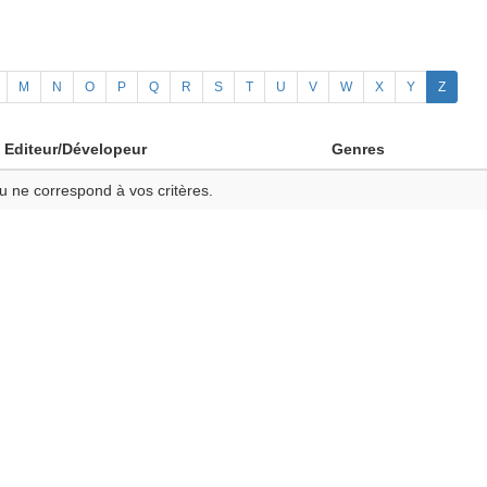
M
N
O
P
Q
R
S
T
U
V
W
X
Y
Z
Editeur/Dévelopeur
Genres
u ne correspond à vos critères.