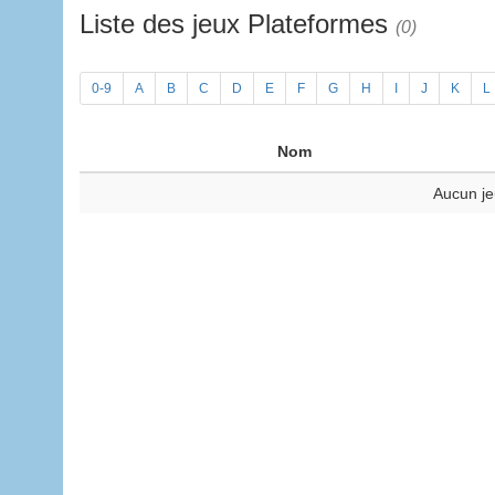
Liste des jeux Plateformes
(0)
0-9
A
B
C
D
E
F
G
H
I
J
K
L
Nom
Aucun je