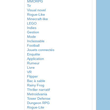
MMORPG
Tir
Visual novel
Rogue-Like
Minecraft-like
LEGO
Indies
Gestion
Mode
Inclassable
Football
Jouets connectés
Enquête
Application
Rumeur
Livre
VR
Flipper
Bac à sable
Rainy Frog
Thriller narratif
Metroidvania
Tower Defense
Dungeon RPG
Rogue-Lite