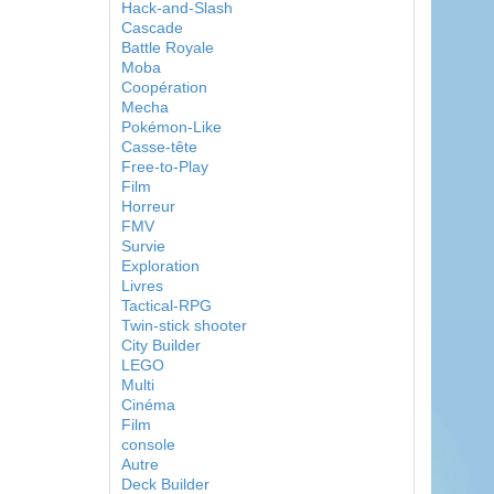
Hack-and-Slash
Cascade
Battle Royale
Moba
Coopération
Mecha
Pokémon-Like
Casse-tête
Free-to-Play
Film
Horreur
FMV
Survie
Exploration
Livres
Tactical-RPG
Twin-stick shooter
City Builder
LEGO
Multi
Cinéma
Film
console
Autre
Deck Builder