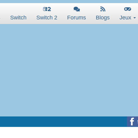
s
Switch
Switch 2
Forums
Blogs
Jeux