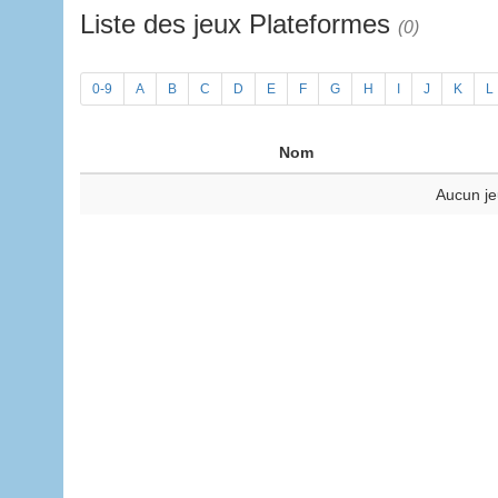
Liste des jeux Plateformes
(0)
0-9
A
B
C
D
E
F
G
H
I
J
K
L
Nom
Aucun je