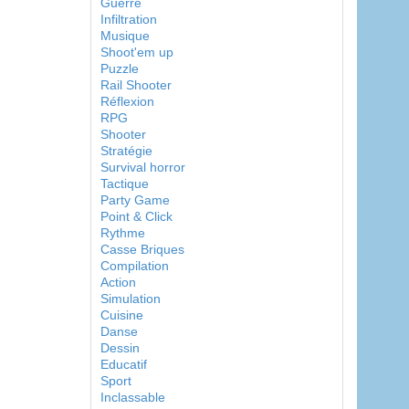
Guerre
Infiltration
Musique
Shoot'em up
Puzzle
Rail Shooter
Réflexion
RPG
Shooter
Stratégie
Survival horror
Tactique
Party Game
Point & Click
Rythme
Casse Briques
Compilation
Action
Simulation
Cuisine
Danse
Dessin
Educatif
Sport
Inclassable