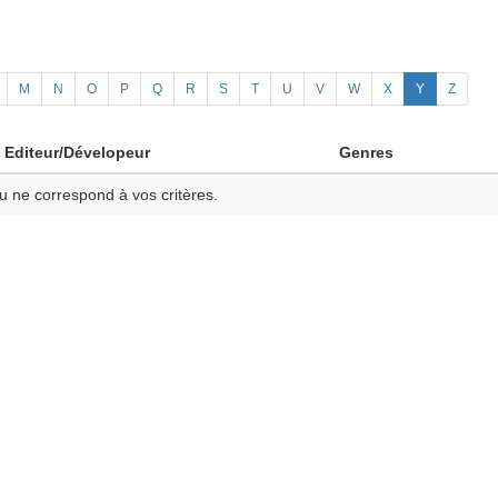
M
N
O
P
Q
R
S
T
U
V
W
X
Y
Z
Editeur/Dévelopeur
Genres
u ne correspond à vos critères.