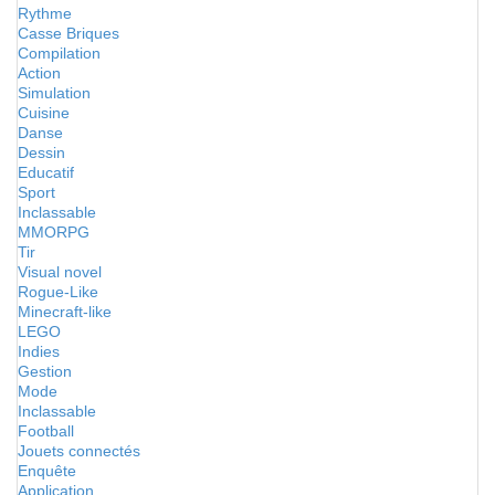
Rythme
Casse Briques
Compilation
Action
Simulation
Cuisine
Danse
Dessin
Educatif
Sport
Inclassable
MMORPG
Tir
Visual novel
Rogue-Like
Minecraft-like
LEGO
Indies
Gestion
Mode
Inclassable
Football
Jouets connectés
Enquête
Application