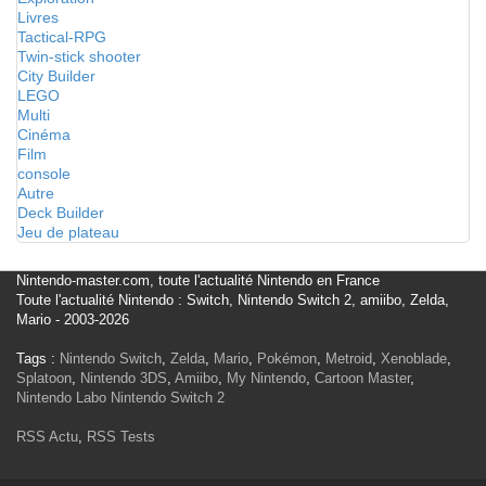
Livres
Tactical-RPG
Twin-stick shooter
City Builder
LEGO
Multi
Cinéma
Film
console
Autre
Deck Builder
Jeu de plateau
Nintendo-master.com, toute l'actualité Nintendo en France
Toute l'actualité Nintendo : Switch, Nintendo Switch 2, amiibo, Zelda,
Mario - 2003-2026
Tags :
Nintendo Switch
,
Zelda
,
Mario
,
Pokémon
,
Metroid
,
Xenoblade
,
Splatoon
,
Nintendo 3DS
,
Amiibo
,
My Nintendo
,
Cartoon Master
,
Nintendo Labo
Nintendo Switch 2
RSS Actu
,
RSS Tests