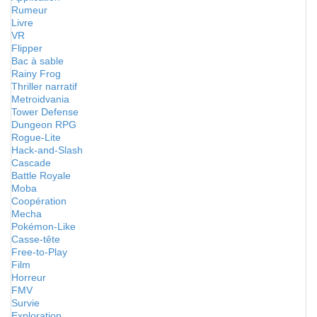
Rumeur
Livre
VR
Flipper
Bac à sable
Rainy Frog
Thriller narratif
Metroidvania
Tower Defense
Dungeon RPG
Rogue-Lite
Hack-and-Slash
Cascade
Battle Royale
Moba
Coopération
Mecha
Pokémon-Like
Casse-tête
Free-to-Play
Film
Horreur
FMV
Survie
Exploration