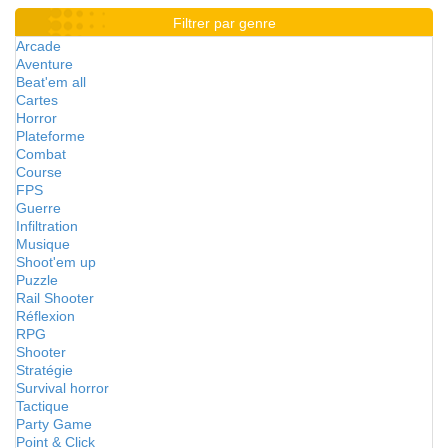
Filtrer par genre
Arcade
Aventure
Beat'em all
Cartes
Horror
Plateforme
Combat
Course
FPS
Guerre
Infiltration
Musique
Shoot'em up
Puzzle
Rail Shooter
Réflexion
RPG
Shooter
Stratégie
Survival horror
Tactique
Party Game
Point & Click