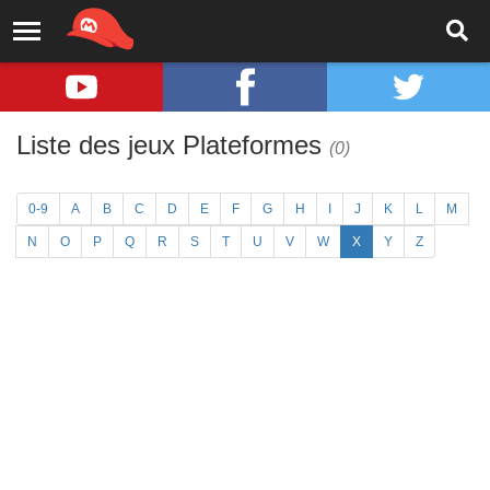
Liste des jeux Plateformes
(0)
0-9
A
B
C
D
E
F
G
H
I
J
K
L
M
N
O
P
Q
R
S
T
U
V
W
X
Y
Z