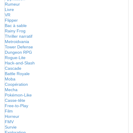
Rumeur
Livre
VR
Flipper
Bac à sable
Rainy Frog
Thriller narratif
Metroidvania
Tower Defense
Dungeon RPG
Rogue-Lite
Hack-and-Slash
Cascade
Battle Royale
Moba
Coopération
Mecha
Pokémon-Like
Casse-tête
Free-to-Play
Film
Horreur
FMV
Survie
Exploration