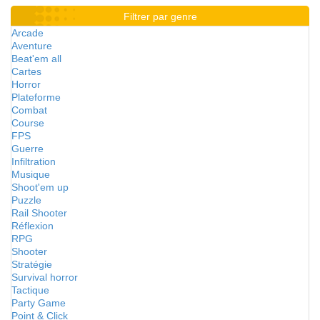
Filtrer par genre
Arcade
Aventure
Beat'em all
Cartes
Horror
Plateforme
Combat
Course
FPS
Guerre
Infiltration
Musique
Shoot'em up
Puzzle
Rail Shooter
Réflexion
RPG
Shooter
Stratégie
Survival horror
Tactique
Party Game
Point & Click