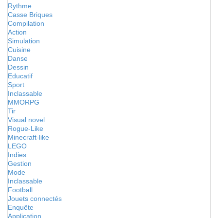
Rythme
Casse Briques
Compilation
Action
Simulation
Cuisine
Danse
Dessin
Educatif
Sport
Inclassable
MMORPG
Tir
Visual novel
Rogue-Like
Minecraft-like
LEGO
Indies
Gestion
Mode
Inclassable
Football
Jouets connectés
Enquête
Application