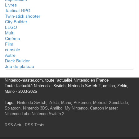
Livres
Tactical-RPG
Twin-stick shooter
City Builder
LEGO
Multi
Cinéma
Film
console
Autre
Deck Builder
Jeu de plateau
Nintendo-master.com, toute l'actualité Nintendo en France
Toute l'actualité Nintendo : Switch, Nintendo Switch 2, amiibo, Zelda,
Mario - 2003-2026
Tags :
Nintendo Switch
,
Zelda
,
Mario
,
Pokémon
,
Metroid
,
Xenoblade
,
Splatoon
,
Nintendo 3DS
,
Amiibo
,
My Nintendo
,
Cartoon Master
,
Nintendo Labo
Nintendo Switch 2
RSS Actu
,
RSS Tests