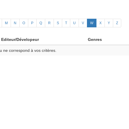
M
N
O
P
Q
R
S
T
U
V
W
X
Y
Z
Editeur/Dévelopeur
Genres
u ne correspond à vos critères.