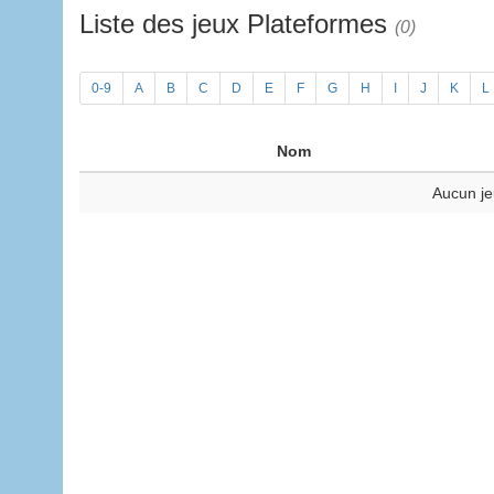
Liste des jeux Plateformes
(0)
0-9
A
B
C
D
E
F
G
H
I
J
K
L
Nom
Aucun je