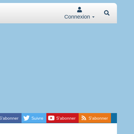
Connexion
S'abonner
Suivre
S'abonner
S'abonner