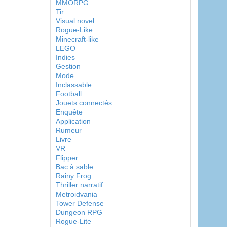
MMORPG
Tir
Visual novel
Rogue-Like
Minecraft-like
LEGO
Indies
Gestion
Mode
Inclassable
Football
Jouets connectés
Enquête
Application
Rumeur
Livre
VR
Flipper
Bac à sable
Rainy Frog
Thriller narratif
Metroidvania
Tower Defense
Dungeon RPG
Rogue-Lite