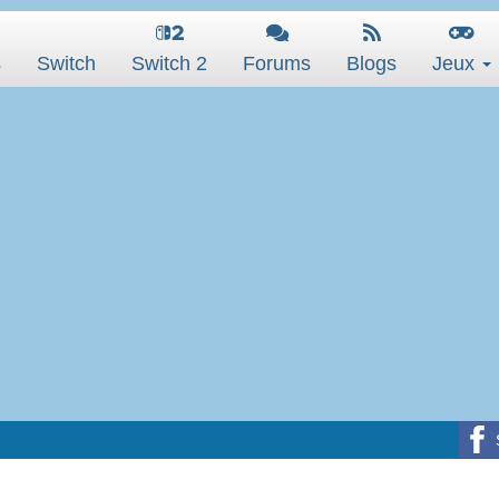
s
Switch
Switch 2
Forums
Blogs
Jeux