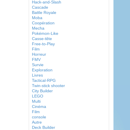
Hack-and-Slash
Cascade
Battle Royale
Moba
Coopération
Mecha
Pokémon-Like
Casse-tête
Free-to-Play
Film
Horreur
FMV
Survie
Exploration
Livres
Tactical-RPG
Twin-stick shooter
City Builder
LEGO
Multi
Cinéma
Film
console
Autre
Deck Builder