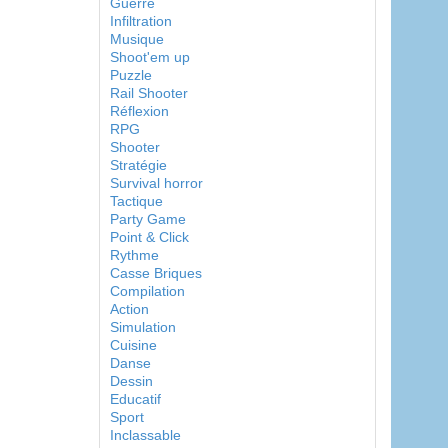
Guerre
Infiltration
Musique
Shoot'em up
Puzzle
Rail Shooter
Réflexion
RPG
Shooter
Stratégie
Survival horror
Tactique
Party Game
Point & Click
Rythme
Casse Briques
Compilation
Action
Simulation
Cuisine
Danse
Dessin
Educatif
Sport
Inclassable