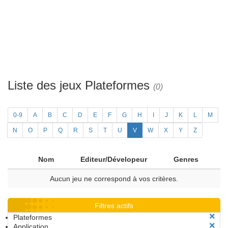
Liste des jeux Plateformes
(0)
0-9
A
B
C
D
E
F
G
H
I
J
K
L
M
N
O
P
Q
R
S
T
U
V
W
X
Y
Z
Nom
Editeur/Dévelopeur
Genres
Aucun jeu ne correspond à vos critères.
Filtres actifs
Plateformes
Application