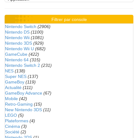
Filtrer par console
Nintendo Switch
(2906)
Nintendo DS
(1100)
Nintendo Wii
(1081)
Nintendo 3DS
(929)
Nintendo Wii U
(682)
GameCube
(422)
Nintendo 64
(315)
Nintendo Switch 2
(231)
NES
(138)
Super NES
(137)
GameBoy
(119)
Actualité
(111)
GameBoy Advance
(67)
Mobile
(42)
Retro-Gaming
(15)
New Nintendo 3DS
(11)
LEGO
(5)
Plateformes
(4)
Cinéma
(3)
Société
(2)
Nintendo 2DS
(1)