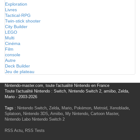
Exploration
Livres
Tactical-RPG
Twin-stick shooter
City Builder
LEGO
Multi
Cinéma
Film
console
Autre
Deck Builder
Jeu de plateau
Nintendo-master.com, toute l'actualité Nintendo en France
Toute l'actualité Nintendo : Switch, Nintendo Switch 2, amiibo, Zelda,
Mario - 2003-2026
Tags :
Nintendo Switch
,
Zelda
,
Mario
,
Pokémon
,
Metroid
,
Xenoblade
,
Splatoon
,
Nintendo 3DS
,
Amiibo
,
My Nintendo
,
Cartoon Master
,
Nintendo Labo
Nintendo Switch 2
RSS Actu
,
RSS Tests