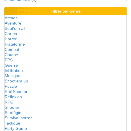
Filtrer par genre
Arcade
Aventure
Beat'em all
Cartes
Horror
Plateforme
Combat
Course
FPS
Guerre
Infiltration
Musique
Shoot'em up
Puzzle
Rail Shooter
Réflexion
RPG
Shooter
Stratégie
Survival horror
Tactique
Party Game