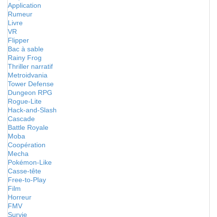
Application
Rumeur
Livre
VR
Flipper
Bac à sable
Rainy Frog
Thriller narratif
Metroidvania
Tower Defense
Dungeon RPG
Rogue-Lite
Hack-and-Slash
Cascade
Battle Royale
Moba
Coopération
Mecha
Pokémon-Like
Casse-tête
Free-to-Play
Film
Horreur
FMV
Survie