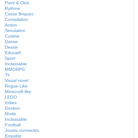
Point & Click
Rythme
Casse Briques
Compilation
Action
Simulation
Cuisine
Danse
Dessin
Educatif
Sport
Inclassable
MMORPG
Tir
Visual novel
Rogue-Like
Minecraft-like
LEGO
Indies
Gestion
Mode
Inclassable
Football
Jouets connectés
Enquête