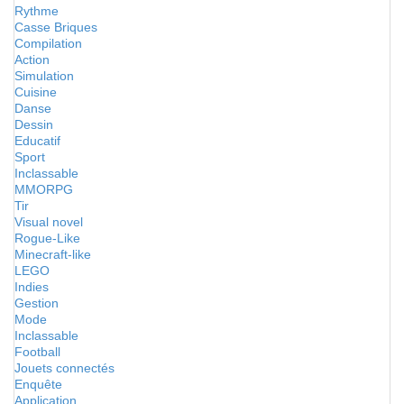
Rythme
Casse Briques
Compilation
Action
Simulation
Cuisine
Danse
Dessin
Educatif
Sport
Inclassable
MMORPG
Tir
Visual novel
Rogue-Like
Minecraft-like
LEGO
Indies
Gestion
Mode
Inclassable
Football
Jouets connectés
Enquête
Application