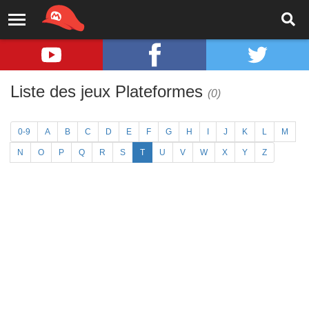
Liste des jeux Plateformes
(0)
0-9
A
B
C
D
E
F
G
H
I
J
K
L
M
N
O
P
Q
R
S
T
U
V
W
X
Y
Z