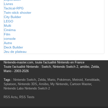
Livres
Tactical-RPG
Twin-stick shooter
City Builder
LEGO
Multi
Cinéma
Film
console
Autre
Deck Builder
Jeu de plateau
Nintendo-master.com, toute l'actualité Nintendo en France
Toute l'actualité Nintendo : Switch, Nintendo Switch 2, amiibo, Zelda,
Mario - 2003-2026
Tags :
Nintendo Switch
,
Zelda
,
Mario
,
Pokémon
,
Metroid
,
Xenoblade
,
Splatoon
,
Nintendo 3DS
,
Amiibo
,
My Nintendo
,
Cartoon Master
,
Nintendo Labo
Nintendo Switch 2
RSS Actu
,
RSS Tests