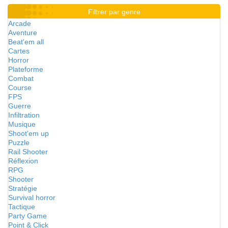
Filtrer par genre
Arcade
Aventure
Beat'em all
Cartes
Horror
Plateforme
Combat
Course
FPS
Guerre
Infiltration
Musique
Shoot'em up
Puzzle
Rail Shooter
Réflexion
RPG
Shooter
Stratégie
Survival horror
Tactique
Party Game
Point & Click