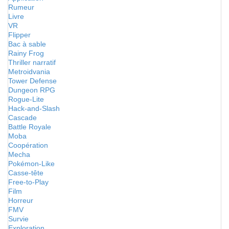
Rumeur
Livre
VR
Flipper
Bac à sable
Rainy Frog
Thriller narratif
Metroidvania
Tower Defense
Dungeon RPG
Rogue-Lite
Hack-and-Slash
Cascade
Battle Royale
Moba
Coopération
Mecha
Pokémon-Like
Casse-tête
Free-to-Play
Film
Horreur
FMV
Survie
Exploration