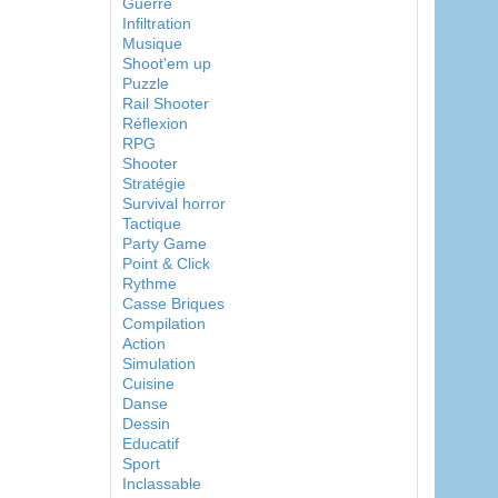
Guerre
Infiltration
Musique
Shoot'em up
Puzzle
Rail Shooter
Réflexion
RPG
Shooter
Stratégie
Survival horror
Tactique
Party Game
Point & Click
Rythme
Casse Briques
Compilation
Action
Simulation
Cuisine
Danse
Dessin
Educatif
Sport
Inclassable