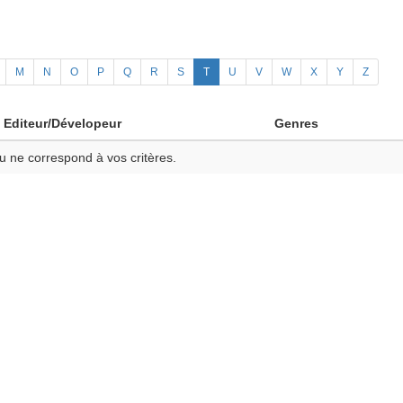
M
N
O
P
Q
R
S
T
U
V
W
X
Y
Z
Editeur/Dévelopeur
Genres
u ne correspond à vos critères.