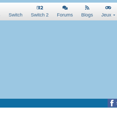
s
Switch
Switch 2
Forums
Blogs
Jeux