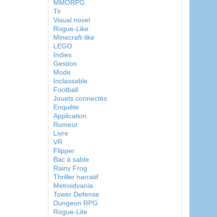
MMORPG
Tir
Visual novel
Rogue-Like
Minecraft-like
LEGO
Indies
Gestion
Mode
Inclassable
Football
Jouets connectés
Enquête
Application
Rumeur
Livre
VR
Flipper
Bac à sable
Rainy Frog
Thriller narratif
Metroidvania
Tower Defense
Dungeon RPG
Rogue-Lite