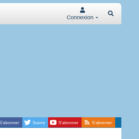
Connexion
S'abonner
Suivre
S'abonner
S'abonner