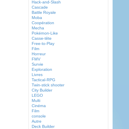
Hack-and-Slash
Cascade
Battle Royale
Moba
Coopération
Mecha
Pokémon-Like
Casse-tête
Free-to-Play
Film
Horreur
FMV
Survie
Exploration
Livres
Tactical-RPG
Twin-stick shooter
City Builder
LEGO
Multi
Cinéma
Film
console
Autre
Deck Builder