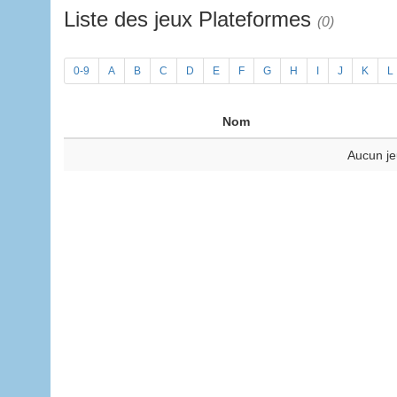
Liste des jeux Plateformes
(0)
0-9
A
B
C
D
E
F
G
H
I
J
K
L
Nom
Aucun je