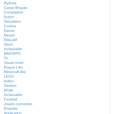
Rythme
Casse Briques
Compilation
Action
Simulation
Cuisine
Danse
Dessin
Educatif
Sport
Inclassable
MMORPG
Tir
Visual novel
Rogue-Like
Minecraft-like
LEGO
Indies
Gestion
Mode
Inclassable
Football
Jouets connectés
Enquête
Application