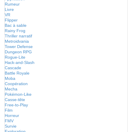
Rumeur
Livre
VR
Flipper
Bac à sable
Rainy Frog
Thriller narratif
Metroidvania
Tower Defense
Dungeon RPG
Rogue-Lite
Hack-and-Slash
Cascade
Battle Royale
Moba
Coopération
Mecha
Pokémon-Like
Casse-tête
Free-to-Play
Film
Horreur
FMV
Survie
Exploration