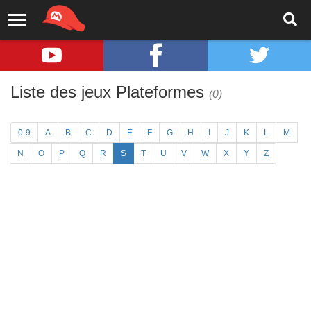
Liste des jeux Plateformes
(0)
0-9
A
B
C
D
E
F
G
H
I
J
K
L
M
N
O
P
Q
R
S
T
U
V
W
X
Y
Z