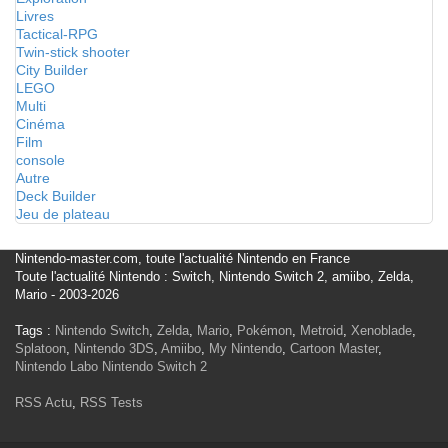
Livres
Tactical-RPG
Twin-stick shooter
City Builder
LEGO
Multi
Cinéma
Film
console
Autre
Deck Builder
Jeu de plateau
Nintendo-master.com, toute l'actualité Nintendo en France
Toute l'actualité Nintendo : Switch, Nintendo Switch 2, amiibo, Zelda,
Mario - 2003-2026
Tags :
Nintendo Switch
,
Zelda
,
Mario
,
Pokémon
,
Metroid
,
Xenoblade
,
Splatoon
,
Nintendo 3DS
,
Amiibo
,
My Nintendo
,
Cartoon Master
,
Nintendo Labo
Nintendo Switch 2
RSS Actu
,
RSS Tests