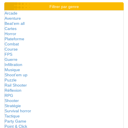
Filtrer par genre
Arcade
Aventure
Beat'em all
Cartes
Horror
Plateforme
Combat
Course
FPS
Guerre
Infiltration
Musique
Shoot'em up
Puzzle
Rail Shooter
Réflexion
RPG
Shooter
Stratégie
Survival horror
Tactique
Party Game
Point & Click