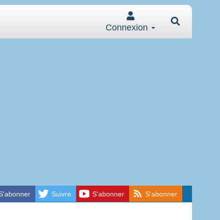
Connexion
S'abonner
Suivre
S'abonner
S'abonner