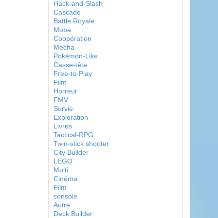
Hack-and-Slash
Cascade
Battle Royale
Moba
Coopération
Mecha
Pokémon-Like
Casse-tête
Free-to-Play
Film
Horreur
FMV
Survie
Exploration
Livres
Tactical-RPG
Twin-stick shooter
City Builder
LEGO
Multi
Cinéma
Film
console
Autre
Deck Builder