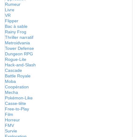
Rumeur
Livre
VR
Flipper
Bac à sable
Rainy Frog
Thriller narratif
Metroidvania
Tower Defense
Dungeon RPG
Rogue-Lite
Hack-and-Slash
Cascade
Battle Royale
Moba
Coopération
Mecha
Pokémon-Like
Casse-tête
Free-to-Play
Film
Horreur
FMV
Survie
Exploration