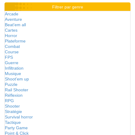
Filtrer par genre
Arcade
Aventure
Beat'em all
Cartes
Horror
Plateforme
Combat
Course
FPS
Guerre
Infiltration
Musique
Shoot'em up
Puzzle
Rail Shooter
Réflexion
RPG
Shooter
Stratégie
Survival horror
Tactique
Party Game
Point & Click