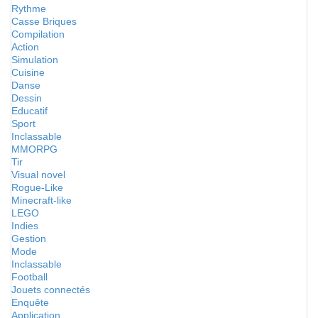
Rythme
Casse Briques
Compilation
Action
Simulation
Cuisine
Danse
Dessin
Educatif
Sport
Inclassable
MMORPG
Tir
Visual novel
Rogue-Like
Minecraft-like
LEGO
Indies
Gestion
Mode
Inclassable
Football
Jouets connectés
Enquête
Application