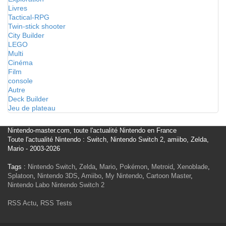
Livres
Tactical-RPG
Twin-stick shooter
City Builder
LEGO
Multi
Cinéma
Film
console
Autre
Deck Builder
Jeu de plateau
Nintendo-master.com, toute l'actualité Nintendo en France
Toute l'actualité Nintendo : Switch, Nintendo Switch 2, amiibo, Zelda,
Mario - 2003-2026
Tags :
Nintendo Switch
,
Zelda
,
Mario
,
Pokémon
,
Metroid
,
Xenoblade
,
Splatoon
,
Nintendo 3DS
,
Amiibo
,
My Nintendo
,
Cartoon Master
,
Nintendo Labo
Nintendo Switch 2
RSS Actu
,
RSS Tests