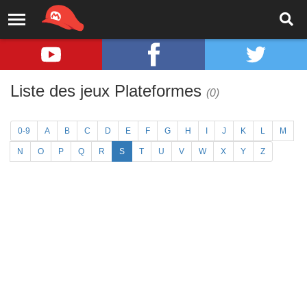
Liste des jeux Plateformes
(0)
0-9
A
B
C
D
E
F
G
H
I
J
K
L
M
N
O
P
Q
R
S
T
U
V
W
X
Y
Z