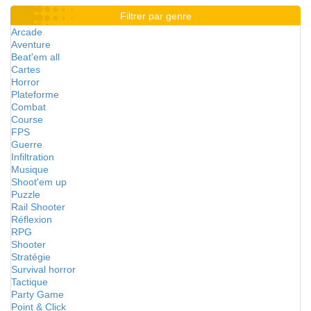
Filtrer par genre
Arcade
Aventure
Beat'em all
Cartes
Horror
Plateforme
Combat
Course
FPS
Guerre
Infiltration
Musique
Shoot'em up
Puzzle
Rail Shooter
Réflexion
RPG
Shooter
Stratégie
Survival horror
Tactique
Party Game
Point & Click