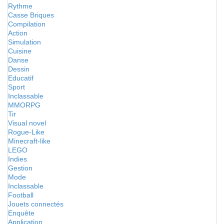
Rythme
Casse Briques
Compilation
Action
Simulation
Cuisine
Danse
Dessin
Educatif
Sport
Inclassable
MMORPG
Tir
Visual novel
Rogue-Like
Minecraft-like
LEGO
Indies
Gestion
Mode
Inclassable
Football
Jouets connectés
Enquête
Application