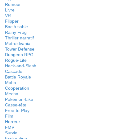
Rumeur
Livre
VR
Flipper
Bac à sable
Rainy Frog
Thriller narratif
Metroidvania
Tower Defense
Dungeon RPG
Rogue-Lite
Hack-and-Slash
Cascade
Battle Royale
Moba
Coopération
Mecha
Pokémon-Like
Casse-tête
Free-to-Play
Film
Horreur
FMV
Survie
Exploration