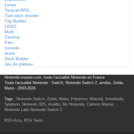
Livres
Tactical-RPG
Twin-stick shooter
City Builder
LEGO
Multi
Cinéma
Film
console
Autre
Deck Builder
Jeu de plateau
Nintendo-master.com, toute l'actualité Nintendo en France
Toute l'actualité Nintendo : Switch, Nintendo Switch 2, amiibo, Zelda,
Mario - 2003-2026
Tags :
Nintendo Switch
,
Zelda
,
Mario
,
Pokémon
,
Metroid
,
Xenoblade
,
Splatoon
,
Nintendo 3DS
,
Amiibo
,
My Nintendo
,
Cartoon Master
,
Nintendo Labo
Nintendo Switch 2
RSS Actu
,
RSS Tests