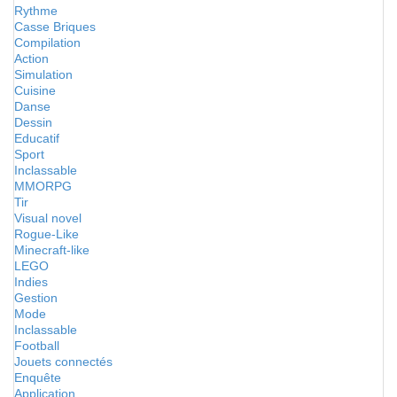
Rythme
Casse Briques
Compilation
Action
Simulation
Cuisine
Danse
Dessin
Educatif
Sport
Inclassable
MMORPG
Tir
Visual novel
Rogue-Like
Minecraft-like
LEGO
Indies
Gestion
Mode
Inclassable
Football
Jouets connectés
Enquête
Application