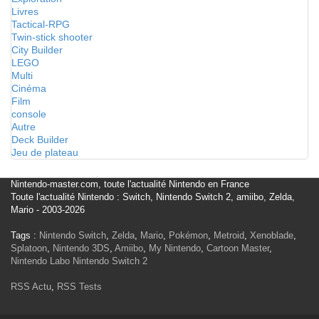
Livres
Tactical-RPG
Twin-stick shooter
City Builder
LEGO
Multi
Cinéma
Film
console
Autre
Deck Builder
Jeu de plateau
Nintendo-master.com, toute l'actualité Nintendo en France
Toute l'actualité Nintendo : Switch, Nintendo Switch 2, amiibo, Zelda,
Mario - 2003-2026
Tags :
Nintendo Switch
,
Zelda
,
Mario
,
Pokémon
,
Metroid
,
Xenoblade
,
Splatoon
,
Nintendo 3DS
,
Amiibo
,
My Nintendo
,
Cartoon Master
,
Nintendo Labo
Nintendo Switch 2
RSS Actu
,
RSS Tests