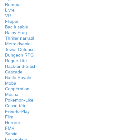
Rumeur
Livre
VR
Flipper
Bac à sable
Rainy Frog
Thriller narratif
Metroidvania
Tower Defense
Dungeon RPG
Rogue-Lite
Hack-and-Slash
Cascade
Battle Royale
Moba
Coopération
Mecha
Pokémon-Like
Casse-tête
Free-to-Play
Film
Horreur
FMV
Survie
Exploration