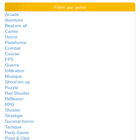
Filtrer par genre
Arcade
Aventure
Beat'em all
Cartes
Horror
Plateforme
Combat
Course
FPS
Guerre
Infiltration
Musique
Shoot'em up
Puzzle
Rail Shooter
Réflexion
RPG
Shooter
Stratégie
Survival horror
Tactique
Party Game
Point & Click