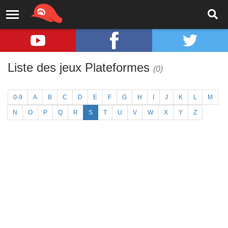
Liste des jeux Plateformes
(0)
0-9
A
B
C
D
E
F
G
H
I
J
K
L
M
N
O
P
Q
R
S
T
U
V
W
X
Y
Z