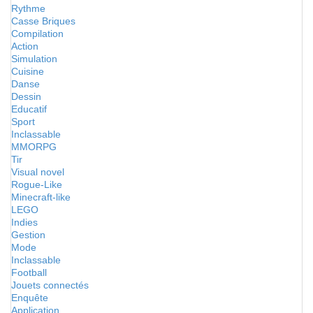
Rythme
Casse Briques
Compilation
Action
Simulation
Cuisine
Danse
Dessin
Educatif
Sport
Inclassable
MMORPG
Tir
Visual novel
Rogue-Like
Minecraft-like
LEGO
Indies
Gestion
Mode
Inclassable
Football
Jouets connectés
Enquête
Application