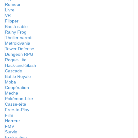
Rumeur
Livre
VR
Flipper
Bac à sable
Rainy Frog
Thriller narratif
Metroidvania
Tower Defense
Dungeon RPG
Rogue-Lite
Hack-and-Slash
Cascade
Battle Royale
Moba
Coopération
Mecha
Pokémon-Like
Casse-tête
Free-to-Play
Film
Horreur
FMV
Survie
Exploration