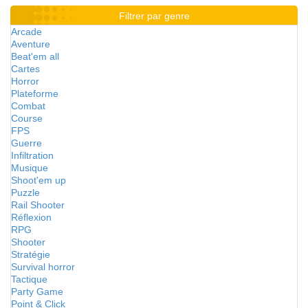
Filtrer par genre
Arcade
Aventure
Beat'em all
Cartes
Horror
Plateforme
Combat
Course
FPS
Guerre
Infiltration
Musique
Shoot'em up
Puzzle
Rail Shooter
Réflexion
RPG
Shooter
Stratégie
Survival horror
Tactique
Party Game
Point & Click