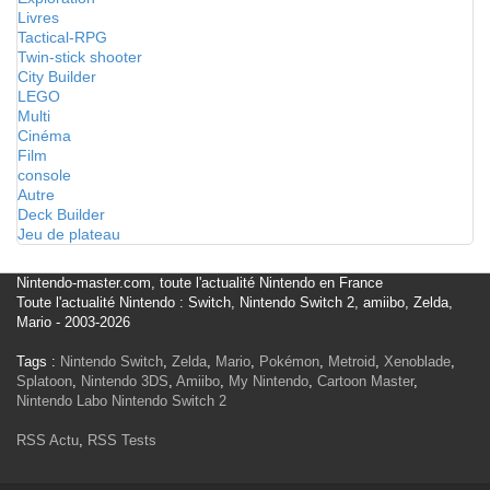
Livres
Tactical-RPG
Twin-stick shooter
City Builder
LEGO
Multi
Cinéma
Film
console
Autre
Deck Builder
Jeu de plateau
Nintendo-master.com, toute l'actualité Nintendo en France
Toute l'actualité Nintendo : Switch, Nintendo Switch 2, amiibo, Zelda,
Mario - 2003-2026
Tags :
Nintendo Switch
,
Zelda
,
Mario
,
Pokémon
,
Metroid
,
Xenoblade
,
Splatoon
,
Nintendo 3DS
,
Amiibo
,
My Nintendo
,
Cartoon Master
,
Nintendo Labo
Nintendo Switch 2
RSS Actu
,
RSS Tests