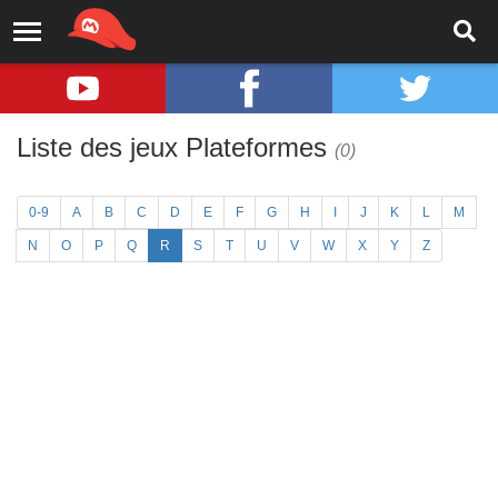
Liste des jeux Plateformes
(0)
0-9
A
B
C
D
E
F
G
H
I
J
K
L
M
N
O
P
Q
R
S
T
U
V
W
X
Y
Z