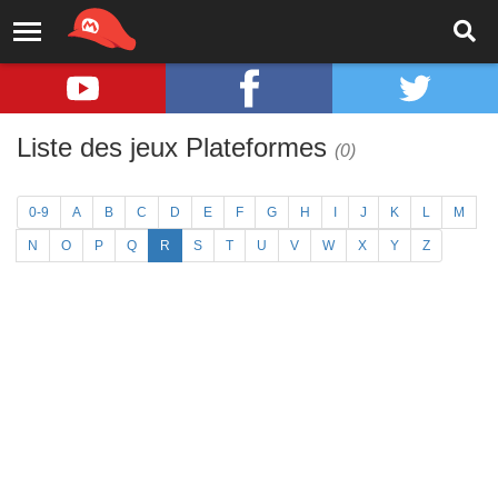
Liste des jeux Plateformes
(0)
0-9
A
B
C
D
E
F
G
H
I
J
K
L
M
N
O
P
Q
R
S
T
U
V
W
X
Y
Z