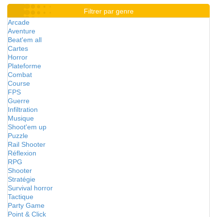
Filtrer par genre
Arcade
Aventure
Beat'em all
Cartes
Horror
Plateforme
Combat
Course
FPS
Guerre
Infiltration
Musique
Shoot'em up
Puzzle
Rail Shooter
Réflexion
RPG
Shooter
Stratégie
Survival horror
Tactique
Party Game
Point & Click