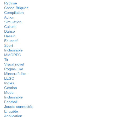
Rythme
Casse Briques
Compilation
Action
Simulation
Cuisine
Danse
Dessin
Educatif
Sport
Inclassable
MMORPG
Tir
Visual novel
Rogue-Like
Minecraft-like
LEGO
Indies
Gestion
Mode
Inclassable
Football
Jouets connectés
Enquête
Application