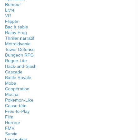
Rumeur
Livre
VR
Flipper
Bac à sable
Rainy Frog
Thriller narratif
Metroidvania
Tower Defense
Dungeon RPG
Rogue-Lite
Hack-and-Slash
Cascade
Battle Royale
Moba
Coopération
Mecha
Pokémon-Like
Casse-tête
Free-to-Play
Film
Horreur
FMV
Survie
Exploration