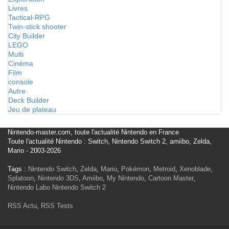
Livres
Tactical-RPG
Twin-stick shooter
City Builder
LEGO
Multi
Cinéma
Film
console
Autre
Deck Builder
Jeu de plateau
Nintendo-master.com, toute l'actualité Nintendo en France
Toute l'actualité Nintendo : Switch, Nintendo Switch 2, amiibo, Zelda,
Mario - 2003-2026
Tags :
Nintendo Switch
,
Zelda
,
Mario
,
Pokémon
,
Metroid
,
Xenoblade
,
Splatoon
,
Nintendo 3DS
,
Amiibo
,
My Nintendo
,
Cartoon Master
,
Nintendo Labo
Nintendo Switch 2
RSS Actu
,
RSS Tests