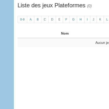
Liste des jeux Plateformes
(0)
0-9
A
B
C
D
E
F
G
H
I
J
K
L
Nom
Aucun je