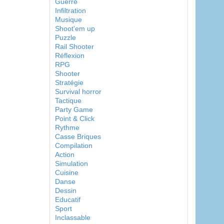
Guerre
Infiltration
Musique
Shoot'em up
Puzzle
Rail Shooter
Réflexion
RPG
Shooter
Stratégie
Survival horror
Tactique
Party Game
Point & Click
Rythme
Casse Briques
Compilation
Action
Simulation
Cuisine
Danse
Dessin
Educatif
Sport
Inclassable