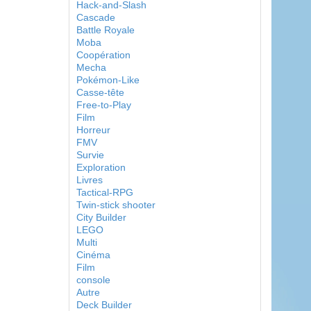
Hack-and-Slash
Cascade
Battle Royale
Moba
Coopération
Mecha
Pokémon-Like
Casse-tête
Free-to-Play
Film
Horreur
FMV
Survie
Exploration
Livres
Tactical-RPG
Twin-stick shooter
City Builder
LEGO
Multi
Cinéma
Film
console
Autre
Deck Builder