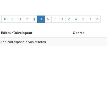
M
N
O
P
Q
R
S
T
U
V
W
X
Y
Z
Editeur/Dévelopeur
Genres
u ne correspond à vos critères.