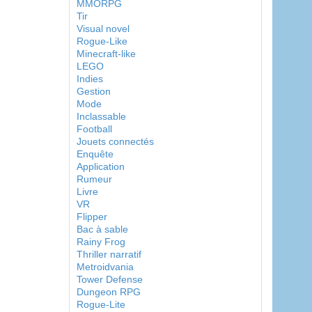
MMORPG
Tir
Visual novel
Rogue-Like
Minecraft-like
LEGO
Indies
Gestion
Mode
Inclassable
Football
Jouets connectés
Enquête
Application
Rumeur
Livre
VR
Flipper
Bac à sable
Rainy Frog
Thriller narratif
Metroidvania
Tower Defense
Dungeon RPG
Rogue-Lite