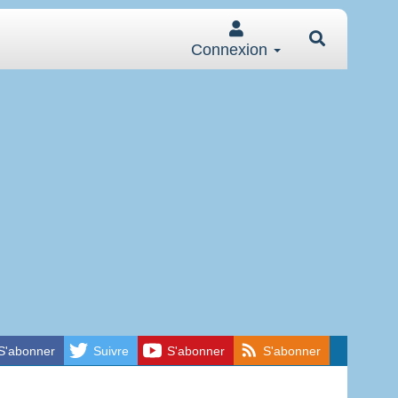
Connexion
S'abonner
Suivre
S'abonner
S'abonner