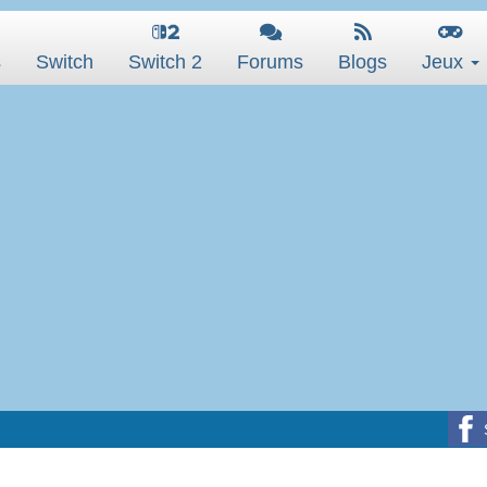
s
Switch
Switch 2
Forums
Blogs
Jeux