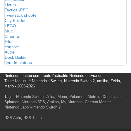
Livres
Tactical-RPG
Twin-stick shooter
City Builder
LEGO
Multi
Cinéma
Film
console
Autre
Deck Builder
Jeu de plateau
Nintendo-master.com, toute l'actualité Nintendo en France
Toute l'actualité Nintendo : Switch, Nintendo Switch 2, amiibo, Zelda,
Mario - 2003-2026
Tags :
Nintendo Switch
,
Zelda
,
Mario
,
Pokémon
,
Metroid
,
Xenoblade
,
Splatoon
,
Nintendo 3DS
,
Amiibo
,
My Nintendo
,
Cartoon Master
,
Nintendo Labo
Nintendo Switch 2
RSS Actu
,
RSS Tests