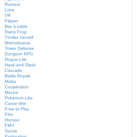
Rumeur
Livre
VR
Flipper
Bac à sable
Rainy Frog
Thriller narratif
Metroidvania
Tower Defense
Dungeon RPG
Rogue-Lite
Hack-and-Slash
Cascade
Battle Royale
Moba
Coopération
Mecha
Pokémon-Like
Casse-tête
Free-to-Play
Film
Horreur
FMV
Survie
Exploration