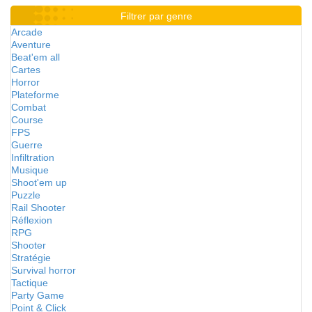
Filtrer par genre
Arcade
Aventure
Beat'em all
Cartes
Horror
Plateforme
Combat
Course
FPS
Guerre
Infiltration
Musique
Shoot'em up
Puzzle
Rail Shooter
Réflexion
RPG
Shooter
Stratégie
Survival horror
Tactique
Party Game
Point & Click