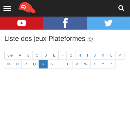
Liste des jeux Plateformes
(0)
0-9
A
B
C
D
E
F
G
H
I
J
K
L
M
N
O
P
Q
R
S
T
U
V
W
X
Y
Z