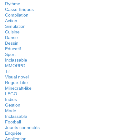
Rythme
Casse Briques
Compilation
Action
Simulation
Cuisine
Danse
Dessin
Educatif
Sport
Inclassable
MMORPG
Tir
Visual novel
Rogue-Like
Minecraft-like
LEGO
Indies
Gestion
Mode
Inclassable
Football
Jouets connectés
Enquête
Application