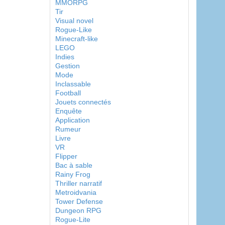
MMORPG
Tir
Visual novel
Rogue-Like
Minecraft-like
LEGO
Indies
Gestion
Mode
Inclassable
Football
Jouets connectés
Enquête
Application
Rumeur
Livre
VR
Flipper
Bac à sable
Rainy Frog
Thriller narratif
Metroidvania
Tower Defense
Dungeon RPG
Rogue-Lite