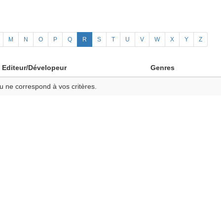
M
N
O
P
Q
R
S
T
U
V
W
X
Y
Z
Editeur/Dévelopeur
Genres
u ne correspond à vos critères.