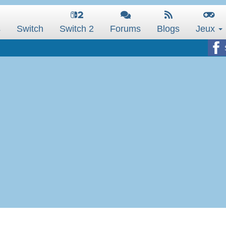
s
Switch
Switch 2
Forums
Blogs
Jeux