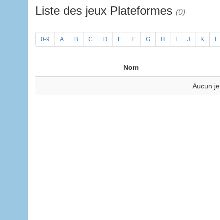
Liste des jeux Plateformes
(0)
0-9
A
B
C
D
E
F
G
H
I
J
K
L
Nom
Aucun je