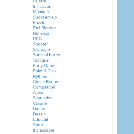
Guerre
Infiltration
Musique
Shoot'em up
Puzzle
Rail Shooter
Réflexion
RPG
Shooter
Stratégie
Survival horror
Tactique
Party Game
Point & Click
Rythme
Casse Briques
Compilation
Action
Simulation
Cuisine
Danse
Dessin
Educatif
Sport
Inclassable