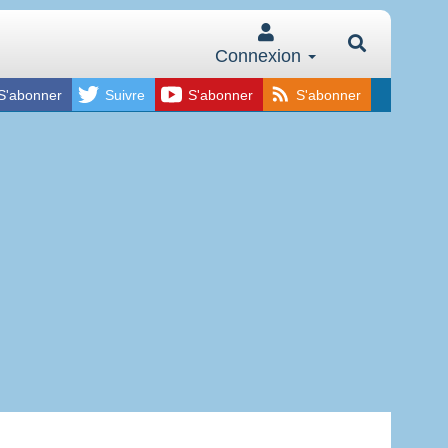
Connexion
S'abonner
Suivre
S'abonner
S'abonner