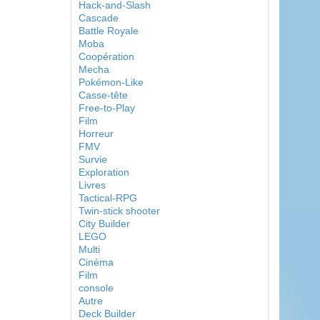
Hack-and-Slash
Cascade
Battle Royale
Moba
Coopération
Mecha
Pokémon-Like
Casse-tête
Free-to-Play
Film
Horreur
FMV
Survie
Exploration
Livres
Tactical-RPG
Twin-stick shooter
City Builder
LEGO
Multi
Cinéma
Film
console
Autre
Deck Builder