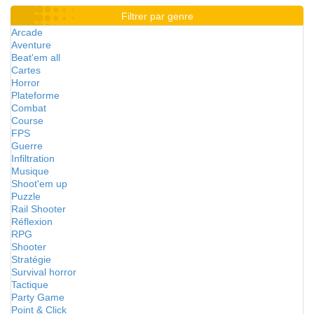
Filtrer par genre
Arcade
Aventure
Beat'em all
Cartes
Horror
Plateforme
Combat
Course
FPS
Guerre
Infiltration
Musique
Shoot'em up
Puzzle
Rail Shooter
Réflexion
RPG
Shooter
Stratégie
Survival horror
Tactique
Party Game
Point & Click