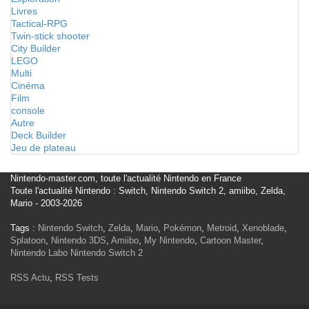
Livres
Tactical-RPG
Twin-stick shooter
City Builder
LEGO
Multi
Cinéma
Film
console
Autre
Deck Builder
Jeu de plateau
Nintendo-master.com, toute l'actualité Nintendo en France
Toute l'actualité Nintendo : Switch, Nintendo Switch 2, amiibo, Zelda,
Mario - 2003-2026
Tags :
Nintendo Switch
,
Zelda
,
Mario
,
Pokémon
,
Metroid
,
Xenoblade
,
Splatoon
,
Nintendo 3DS
,
Amiibo
,
My Nintendo
,
Cartoon Master
,
Nintendo Labo
Nintendo Switch 2
RSS Actu
,
RSS Tests