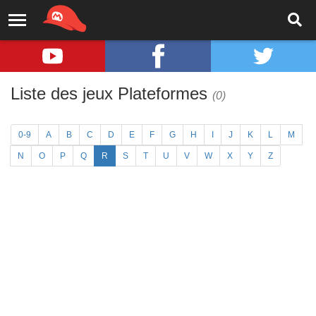
Liste des jeux Plateformes
(0)
0-9
A
B
C
D
E
F
G
H
I
J
K
L
M
N
O
P
Q
R
S
T
U
V
W
X
Y
Z