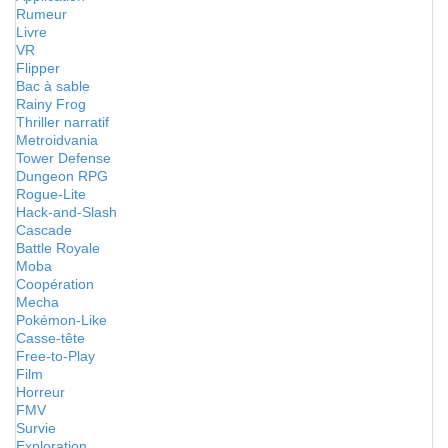
Rumeur
Livre
VR
Flipper
Bac à sable
Rainy Frog
Thriller narratif
Metroidvania
Tower Defense
Dungeon RPG
Rogue-Lite
Hack-and-Slash
Cascade
Battle Royale
Moba
Coopération
Mecha
Pokémon-Like
Casse-tête
Free-to-Play
Film
Horreur
FMV
Survie
Exploration