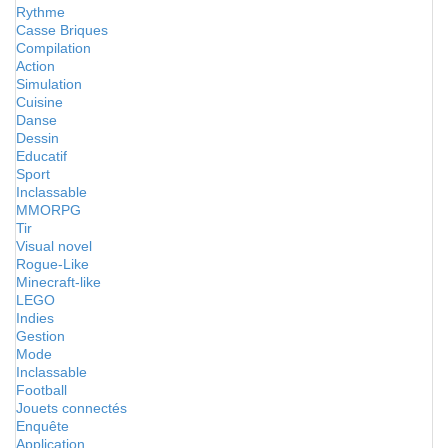
Rythme
Casse Briques
Compilation
Action
Simulation
Cuisine
Danse
Dessin
Educatif
Sport
Inclassable
MMORPG
Tir
Visual novel
Rogue-Like
Minecraft-like
LEGO
Indies
Gestion
Mode
Inclassable
Football
Jouets connectés
Enquête
Application