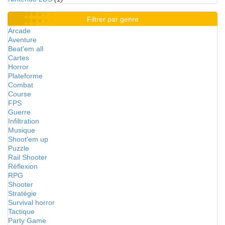
Filtrer par genre
Arcade
Aventure
Beat'em all
Cartes
Horror
Plateforme
Combat
Course
FPS
Guerre
Infiltration
Musique
Shoot'em up
Puzzle
Rail Shooter
Réflexion
RPG
Shooter
Stratégie
Survival horror
Tactique
Party Game