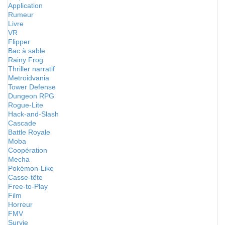
Application
Rumeur
Livre
VR
Flipper
Bac à sable
Rainy Frog
Thriller narratif
Metroidvania
Tower Defense
Dungeon RPG
Rogue-Lite
Hack-and-Slash
Cascade
Battle Royale
Moba
Coopération
Mecha
Pokémon-Like
Casse-tête
Free-to-Play
Film
Horreur
FMV
Survie