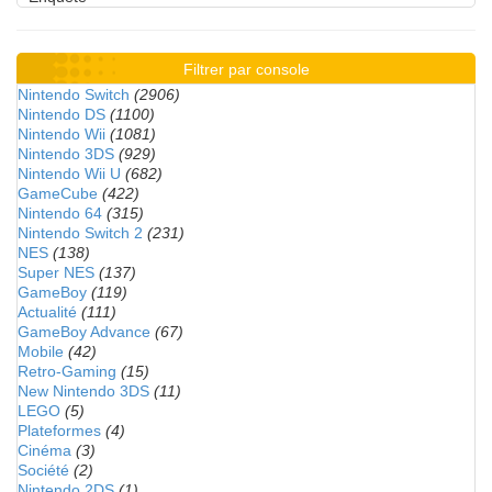
Filtrer par console
Nintendo Switch
(2906)
Nintendo DS
(1100)
Nintendo Wii
(1081)
Nintendo 3DS
(929)
Nintendo Wii U
(682)
GameCube
(422)
Nintendo 64
(315)
Nintendo Switch 2
(231)
NES
(138)
Super NES
(137)
GameBoy
(119)
Actualité
(111)
GameBoy Advance
(67)
Mobile
(42)
Retro-Gaming
(15)
New Nintendo 3DS
(11)
LEGO
(5)
Plateformes
(4)
Cinéma
(3)
Société
(2)
Nintendo 2DS
(1)