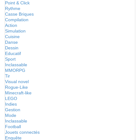
Point & Click
Rythme
Casse Briques
Compilation
Action
Simulation
Cuisine
Danse
Dessin
Educatif
Sport
Inclassable
MMORPG
Tir
Visual novel
Rogue-Like
Minecraft-like
LEGO
Indies
Gestion
Mode
Inclassable
Football
Jouets connectés
Enquête