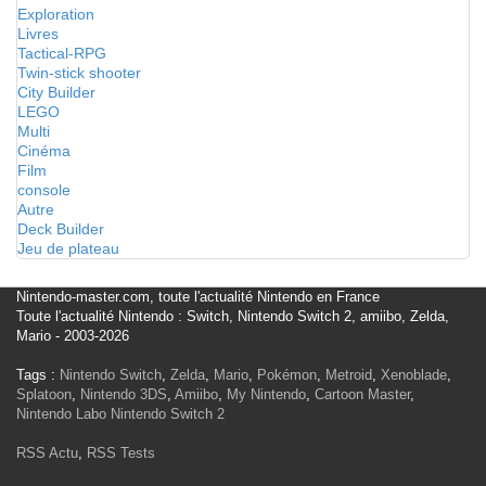
Exploration
Livres
Tactical-RPG
Twin-stick shooter
City Builder
LEGO
Multi
Cinéma
Film
console
Autre
Deck Builder
Jeu de plateau
Nintendo-master.com, toute l'actualité Nintendo en France
Toute l'actualité Nintendo : Switch, Nintendo Switch 2, amiibo, Zelda,
Mario - 2003-2026
Tags :
Nintendo Switch
,
Zelda
,
Mario
,
Pokémon
,
Metroid
,
Xenoblade
,
Splatoon
,
Nintendo 3DS
,
Amiibo
,
My Nintendo
,
Cartoon Master
,
Nintendo Labo
Nintendo Switch 2
RSS Actu
,
RSS Tests