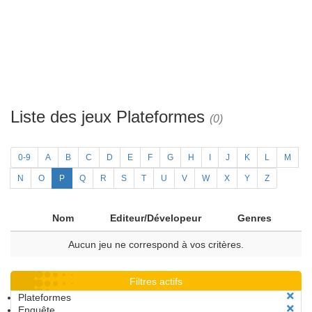
Liste des jeux Plateformes
(0)
0-9
A
B
C
D
E
F
G
H
I
J
K
L
M
N
O
P
Q
R
S
T
U
V
W
X
Y
Z
Nom
Editeur/Dévelopeur
Genres
Aucun jeu ne correspond à vos critères.
Filtres actifs
Plateformes
Enquête