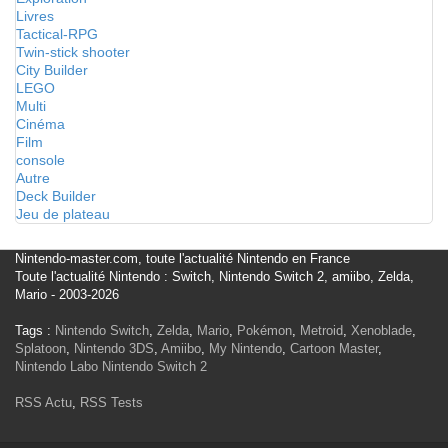
Livres
Tactical-RPG
Twin-stick shooter
City Builder
LEGO
Multi
Cinéma
Film
console
Autre
Deck Builder
Jeu de plateau
Nintendo-master.com, toute l'actualité Nintendo en France
Toute l'actualité Nintendo : Switch, Nintendo Switch 2, amiibo, Zelda,
Mario - 2003-2026
Tags :
Nintendo Switch
,
Zelda
,
Mario
,
Pokémon
,
Metroid
,
Xenoblade
,
Splatoon
,
Nintendo 3DS
,
Amiibo
,
My Nintendo
,
Cartoon Master
,
Nintendo Labo
Nintendo Switch 2
RSS Actu
,
RSS Tests