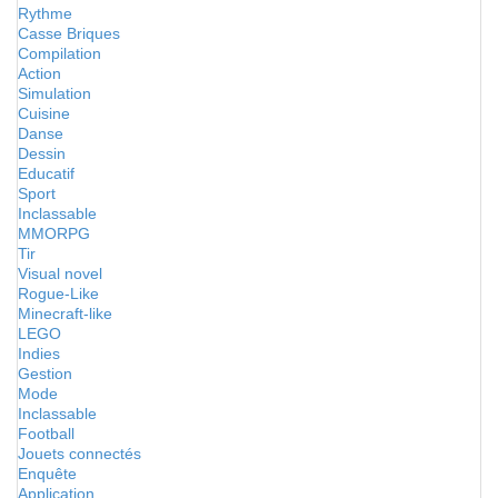
Rythme
Casse Briques
Compilation
Action
Simulation
Cuisine
Danse
Dessin
Educatif
Sport
Inclassable
MMORPG
Tir
Visual novel
Rogue-Like
Minecraft-like
LEGO
Indies
Gestion
Mode
Inclassable
Football
Jouets connectés
Enquête
Application