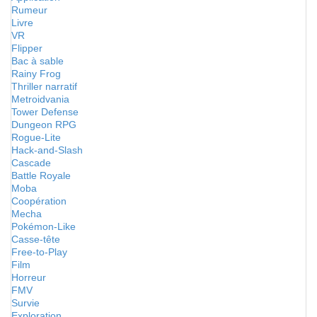
Rumeur
Livre
VR
Flipper
Bac à sable
Rainy Frog
Thriller narratif
Metroidvania
Tower Defense
Dungeon RPG
Rogue-Lite
Hack-and-Slash
Cascade
Battle Royale
Moba
Coopération
Mecha
Pokémon-Like
Casse-tête
Free-to-Play
Film
Horreur
FMV
Survie
Exploration