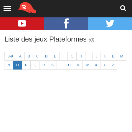
Liste des jeux Plateformes
(0)
0-9
A
B
C
D
E
F
G
H
I
J
K
L
M
N
O
P
Q
R
S
T
U
V
W
X
Y
Z