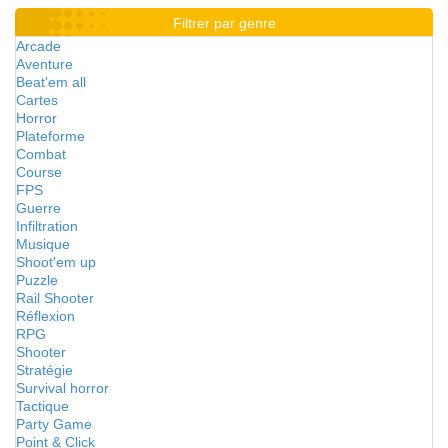
Filtrer par genre
Arcade
Aventure
Beat'em all
Cartes
Horror
Plateforme
Combat
Course
FPS
Guerre
Infiltration
Musique
Shoot'em up
Puzzle
Rail Shooter
Réflexion
RPG
Shooter
Stratégie
Survival horror
Tactique
Party Game
Point & Click