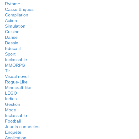
Rythme
Casse Briques
Compilation
Action
Simulation
Cuisine
Danse
Dessin
Educatif
Sport
Inclassable
MMORPG
Tir
Visual novel
Rogue-Like
Minecraft-like
LEGO
Indies
Gestion
Mode
Inclassable
Football
Jouets connectés
Enquête
Application