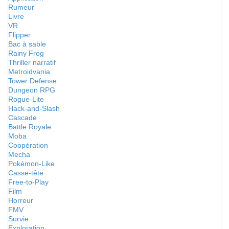
Rumeur
Livre
VR
Flipper
Bac à sable
Rainy Frog
Thriller narratif
Metroidvania
Tower Defense
Dungeon RPG
Rogue-Lite
Hack-and-Slash
Cascade
Battle Royale
Moba
Coopération
Mecha
Pokémon-Like
Casse-tête
Free-to-Play
Film
Horreur
FMV
Survie
Exploration