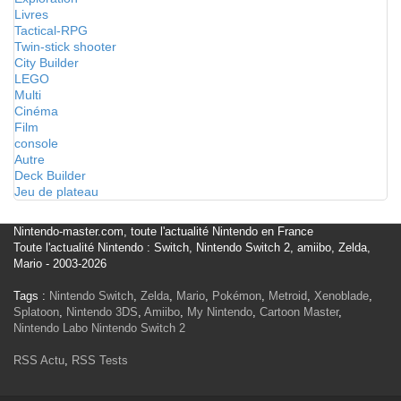
Livres
Tactical-RPG
Twin-stick shooter
City Builder
LEGO
Multi
Cinéma
Film
console
Autre
Deck Builder
Jeu de plateau
Nintendo-master.com, toute l'actualité Nintendo en France
Toute l'actualité Nintendo : Switch, Nintendo Switch 2, amiibo, Zelda,
Mario - 2003-2026
Tags :
Nintendo Switch
,
Zelda
,
Mario
,
Pokémon
,
Metroid
,
Xenoblade
,
Splatoon
,
Nintendo 3DS
,
Amiibo
,
My Nintendo
,
Cartoon Master
,
Nintendo Labo
Nintendo Switch 2
RSS Actu
,
RSS Tests