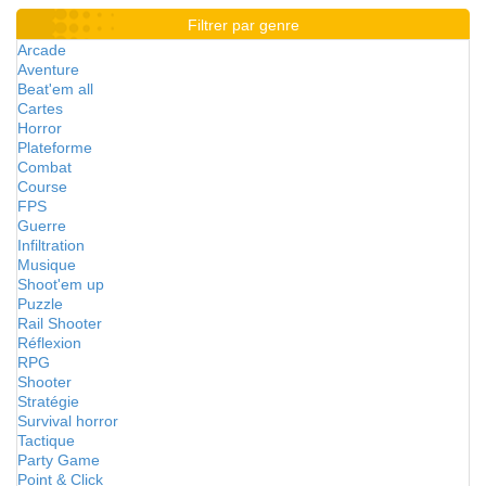
Filtrer par genre
Arcade
Aventure
Beat'em all
Cartes
Horror
Plateforme
Combat
Course
FPS
Guerre
Infiltration
Musique
Shoot'em up
Puzzle
Rail Shooter
Réflexion
RPG
Shooter
Stratégie
Survival horror
Tactique
Party Game
Point & Click