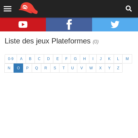
Liste des jeux Plateformes
(0)
0-9
A
B
C
D
E
F
G
H
I
J
K
L
M
N
O
P
Q
R
S
T
U
V
W
X
Y
Z