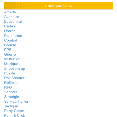
Filtrer par genre
Arcade
Aventure
Beat'em all
Cartes
Horror
Plateforme
Combat
Course
FPS
Guerre
Infiltration
Musique
Shoot'em up
Puzzle
Rail Shooter
Réflexion
RPG
Shooter
Stratégie
Survival horror
Tactique
Party Game
Point & Click