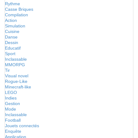
Rythme
Casse Briques
Compilation
Action
Simulation
Cuisine
Danse
Dessin
Educatif
Sport
Inclassable
MMORPG
Tir
Visual novel
Rogue-Like
Minecraft-like
LEGO
Indies
Gestion
Mode
Inclassable
Football
Jouets connectés
Enquête
Application