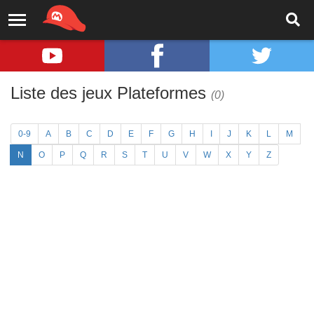
Liste des jeux Plateformes
(0)
0-9
A
B
C
D
E
F
G
H
I
J
K
L
M
N
O
P
Q
R
S
T
U
V
W
X
Y
Z