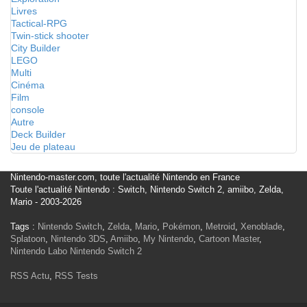
Livres
Tactical-RPG
Twin-stick shooter
City Builder
LEGO
Multi
Cinéma
Film
console
Autre
Deck Builder
Jeu de plateau
Nintendo-master.com, toute l'actualité Nintendo en France
Toute l'actualité Nintendo : Switch, Nintendo Switch 2, amiibo, Zelda,
Mario - 2003-2026
Tags :
Nintendo Switch
,
Zelda
,
Mario
,
Pokémon
,
Metroid
,
Xenoblade
,
Splatoon
,
Nintendo 3DS
,
Amiibo
,
My Nintendo
,
Cartoon Master
,
Nintendo Labo
Nintendo Switch 2
RSS Actu
,
RSS Tests