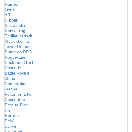
Rumeur
Livre
VR
Flipper
Bac à sable
Rainy Frog
Thriller narratif
Metroidvania
Tower Defense
Dungeon RPG
Rogue-Lite
Hack-and-Slash
Cascade
Battle Royale
Moba
Coopération
Mecha
Pokémon-Like
Casse-tête
Free-to-Play
Film
Horreur
FMV
Survie
Exploration