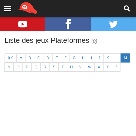
Liste des jeux Plateformes
(0)
0-9
A
B
C
D
E
F
G
H
I
J
K
L
M
N
O
P
Q
R
S
T
U
V
W
X
Y
Z