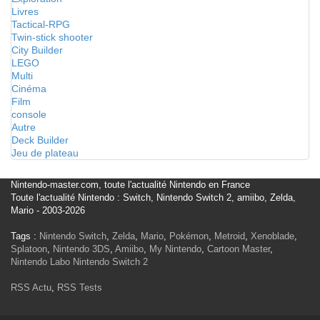
Livres
Tactical-RPG
Twin-stick shooter
City Builder
LEGO
Multi
Cinéma
Film
console
Autre
Deck Builder
Jeu de plateau
Nintendo-master.com, toute l'actualité Nintendo en France
Toute l'actualité Nintendo : Switch, Nintendo Switch 2, amiibo, Zelda,
Mario - 2003-2026
Tags :
Nintendo Switch
,
Zelda
,
Mario
,
Pokémon
,
Metroid
,
Xenoblade
,
Splatoon
,
Nintendo 3DS
,
Amiibo
,
My Nintendo
,
Cartoon Master
,
Nintendo Labo
Nintendo Switch 2
RSS Actu
,
RSS Tests