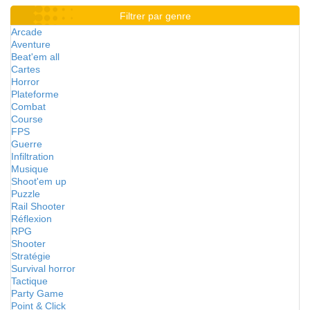
Filtrer par genre
Arcade
Aventure
Beat'em all
Cartes
Horror
Plateforme
Combat
Course
FPS
Guerre
Infiltration
Musique
Shoot'em up
Puzzle
Rail Shooter
Réflexion
RPG
Shooter
Stratégie
Survival horror
Tactique
Party Game
Point & Click