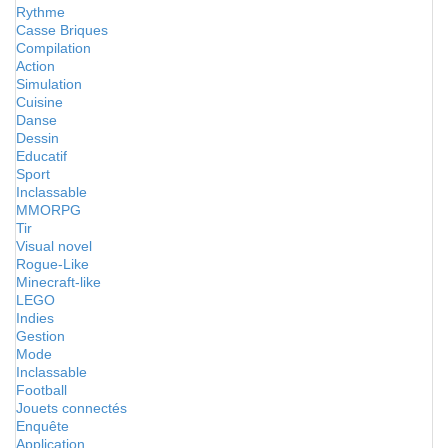
Rythme
Casse Briques
Compilation
Action
Simulation
Cuisine
Danse
Dessin
Educatif
Sport
Inclassable
MMORPG
Tir
Visual novel
Rogue-Like
Minecraft-like
LEGO
Indies
Gestion
Mode
Inclassable
Football
Jouets connectés
Enquête
Application