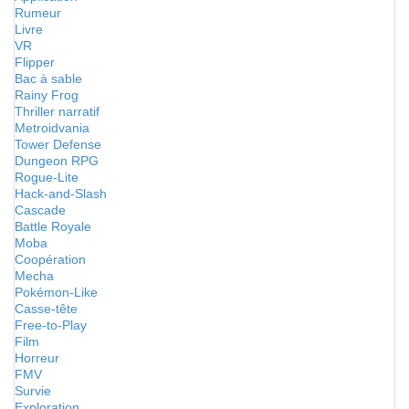
Rumeur
Livre
VR
Flipper
Bac à sable
Rainy Frog
Thriller narratif
Metroidvania
Tower Defense
Dungeon RPG
Rogue-Lite
Hack-and-Slash
Cascade
Battle Royale
Moba
Coopération
Mecha
Pokémon-Like
Casse-tête
Free-to-Play
Film
Horreur
FMV
Survie
Exploration