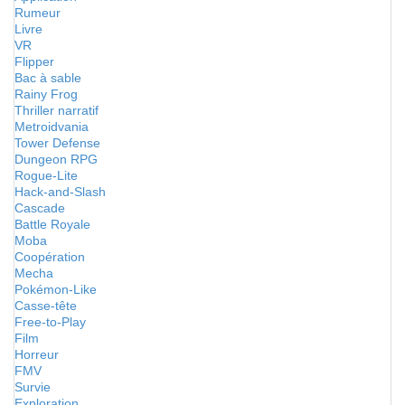
Rumeur
Livre
VR
Flipper
Bac à sable
Rainy Frog
Thriller narratif
Metroidvania
Tower Defense
Dungeon RPG
Rogue-Lite
Hack-and-Slash
Cascade
Battle Royale
Moba
Coopération
Mecha
Pokémon-Like
Casse-tête
Free-to-Play
Film
Horreur
FMV
Survie
Exploration