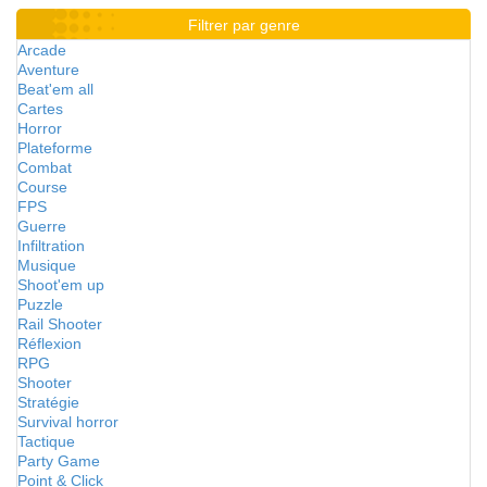
Filtrer par genre
Arcade
Aventure
Beat'em all
Cartes
Horror
Plateforme
Combat
Course
FPS
Guerre
Infiltration
Musique
Shoot'em up
Puzzle
Rail Shooter
Réflexion
RPG
Shooter
Stratégie
Survival horror
Tactique
Party Game
Point & Click