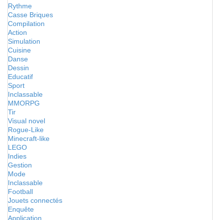
Rythme
Casse Briques
Compilation
Action
Simulation
Cuisine
Danse
Dessin
Educatif
Sport
Inclassable
MMORPG
Tir
Visual novel
Rogue-Like
Minecraft-like
LEGO
Indies
Gestion
Mode
Inclassable
Football
Jouets connectés
Enquête
Application