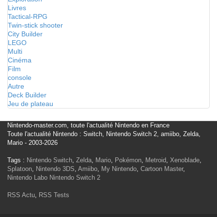
Livres
Tactical-RPG
Twin-stick shooter
City Builder
LEGO
Multi
Cinéma
Film
console
Autre
Deck Builder
Jeu de plateau
Nintendo-master.com, toute l'actualité Nintendo en France
Toute l'actualité Nintendo : Switch, Nintendo Switch 2, amiibo, Zelda,
Mario - 2003-2026
Tags :
Nintendo Switch
,
Zelda
,
Mario
,
Pokémon
,
Metroid
,
Xenoblade
,
Splatoon
,
Nintendo 3DS
,
Amiibo
,
My Nintendo
,
Cartoon Master
,
Nintendo Labo
Nintendo Switch 2
RSS Actu
,
RSS Tests