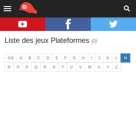
Liste des jeux Plateformes
(0)
0-9
A
B
C
D
E
F
G
H
I
J
K
L
M
N
O
P
Q
R
S
T
U
V
W
X
Y
Z