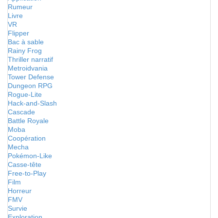
Rumeur
Livre
VR
Flipper
Bac à sable
Rainy Frog
Thriller narratif
Metroidvania
Tower Defense
Dungeon RPG
Rogue-Lite
Hack-and-Slash
Cascade
Battle Royale
Moba
Coopération
Mecha
Pokémon-Like
Casse-tête
Free-to-Play
Film
Horreur
FMV
Survie
Exploration