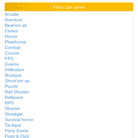
Filtrer par genre
Arcade
Aventure
Beat'em all
Cartes
Horror
Plateforme
Combat
Course
FPS
Guerre
Infiltration
Musique
Shoot'em up
Puzzle
Rail Shooter
Réflexion
RPG
Shooter
Stratégie
Survival horror
Tactique
Party Game
Point & Click