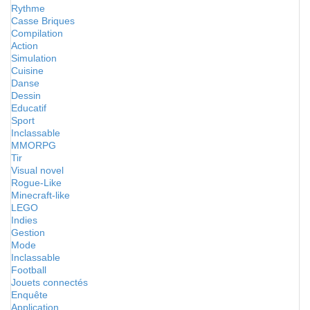
Rythme
Casse Briques
Compilation
Action
Simulation
Cuisine
Danse
Dessin
Educatif
Sport
Inclassable
MMORPG
Tir
Visual novel
Rogue-Like
Minecraft-like
LEGO
Indies
Gestion
Mode
Inclassable
Football
Jouets connectés
Enquête
Application