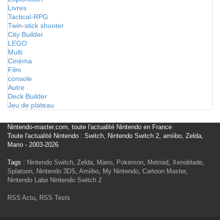
Livres
Tactical-RPG
Twin-stick shooter
City Builder
LEGO
Multi
Cinéma
Film
console
Autre
Deck Builder
Jeu de plateau
Nintendo-master.com, toute l'actualité Nintendo en France
Toute l'actualité Nintendo : Switch, Nintendo Switch 2, amiibo, Zelda,
Mario - 2003-2026
Tags :
Nintendo Switch
,
Zelda
,
Mario
,
Pokémon
,
Metroid
,
Xenoblade
,
Splatoon
,
Nintendo 3DS
,
Amiibo
,
My Nintendo
,
Cartoon Master
,
Nintendo Labo
Nintendo Switch 2
RSS Actu
,
RSS Tests