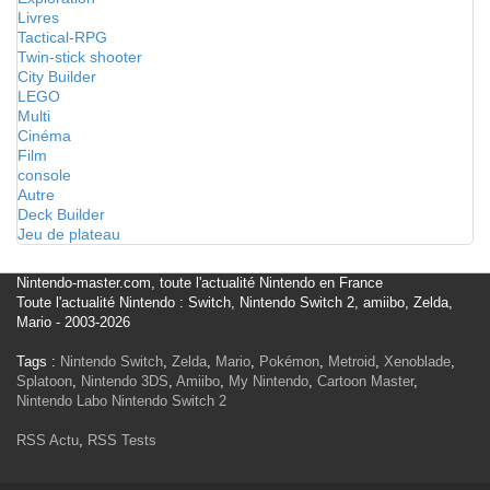
Livres
Tactical-RPG
Twin-stick shooter
City Builder
LEGO
Multi
Cinéma
Film
console
Autre
Deck Builder
Jeu de plateau
Nintendo-master.com, toute l'actualité Nintendo en France
Toute l'actualité Nintendo : Switch, Nintendo Switch 2, amiibo, Zelda,
Mario - 2003-2026
Tags :
Nintendo Switch
,
Zelda
,
Mario
,
Pokémon
,
Metroid
,
Xenoblade
,
Splatoon
,
Nintendo 3DS
,
Amiibo
,
My Nintendo
,
Cartoon Master
,
Nintendo Labo
Nintendo Switch 2
RSS Actu
,
RSS Tests