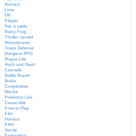
Rumeur
Livre
VR
Flipper
Bac à sable
Rainy Frog
Thriller narratif
Metroidvania
Tower Defense
Dungeon RPG
Rogue-Lite
Hack-and-Slash
Cascade
Battle Royale
Moba
Coopération
Mecha
Pokémon-Like
Casse-tête
Free-to-Play
Film
Horreur
FMV
Survie
Exploration