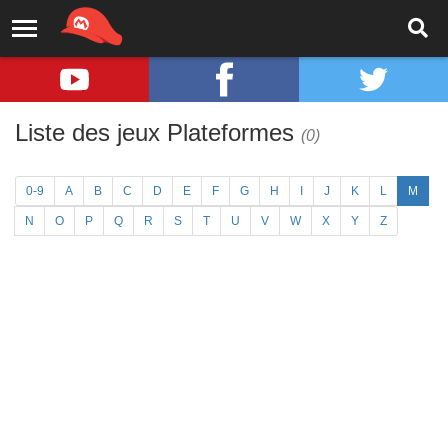
Liste des jeux Plateformes
(0)
0-9
A
B
C
D
E
F
G
H
I
J
K
L
M
N
O
P
Q
R
S
T
U
V
W
X
Y
Z