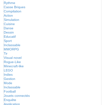
Rythme
Casse Briques
Compilation
Action
Simulation
Cuisine
Danse
Dessin
Educatif
Sport
Inclassable
MMORPG
Tir
Visual novel
Rogue-Like
Minecraft-like
LEGO
Indies
Gestion
Mode
Inclassable
Football
Jouets connectés
Enquête
Application