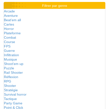
Filtrer par genre
Arcade
Aventure
Beat'em all
Cartes
Horror
Plateforme
Combat
Course
FPS
Guerre
Infiltration
Musique
Shoot'em up
Puzzle
Rail Shooter
Réflexion
RPG
Shooter
Stratégie
Survival horror
Tactique
Party Game
Point & Click