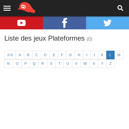
Liste des jeux Plateformes
(0)
0-9
A
B
C
D
E
F
G
H
I
J
K
L
M
N
O
P
Q
R
S
T
U
V
W
X
Y
Z