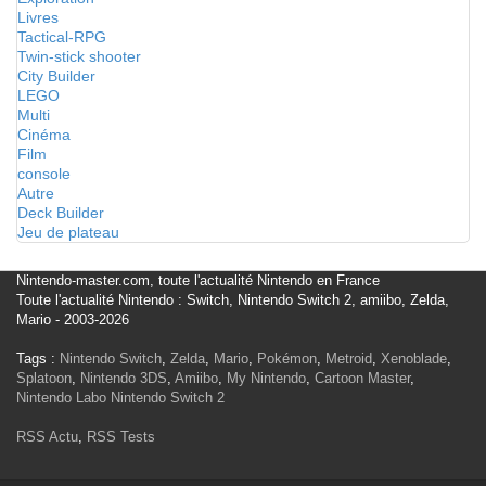
Livres
Tactical-RPG
Twin-stick shooter
City Builder
LEGO
Multi
Cinéma
Film
console
Autre
Deck Builder
Jeu de plateau
Nintendo-master.com, toute l'actualité Nintendo en France
Toute l'actualité Nintendo : Switch, Nintendo Switch 2, amiibo, Zelda,
Mario - 2003-2026
Tags :
Nintendo Switch
,
Zelda
,
Mario
,
Pokémon
,
Metroid
,
Xenoblade
,
Splatoon
,
Nintendo 3DS
,
Amiibo
,
My Nintendo
,
Cartoon Master
,
Nintendo Labo
Nintendo Switch 2
RSS Actu
,
RSS Tests