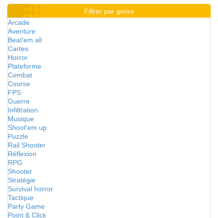
Filtrer par genre
Arcade
Aventure
Beat'em all
Cartes
Horror
Plateforme
Combat
Course
FPS
Guerre
Infiltration
Musique
Shoot'em up
Puzzle
Rail Shooter
Réflexion
RPG
Shooter
Stratégie
Survival horror
Tactique
Party Game
Point & Click