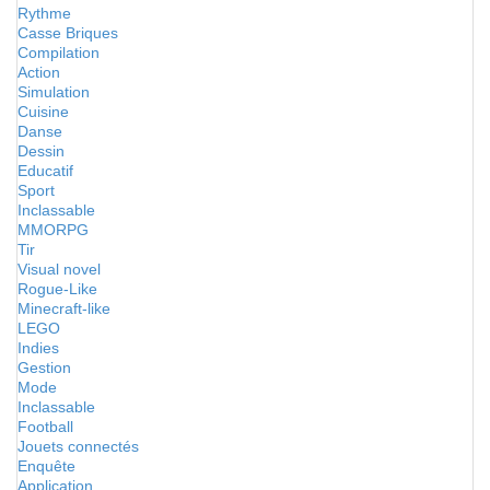
Rythme
Casse Briques
Compilation
Action
Simulation
Cuisine
Danse
Dessin
Educatif
Sport
Inclassable
MMORPG
Tir
Visual novel
Rogue-Like
Minecraft-like
LEGO
Indies
Gestion
Mode
Inclassable
Football
Jouets connectés
Enquête
Application