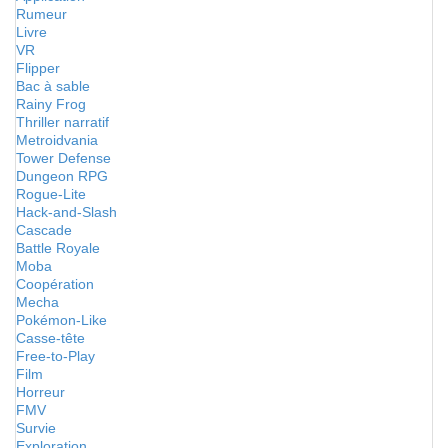
Rumeur
Livre
VR
Flipper
Bac à sable
Rainy Frog
Thriller narratif
Metroidvania
Tower Defense
Dungeon RPG
Rogue-Lite
Hack-and-Slash
Cascade
Battle Royale
Moba
Coopération
Mecha
Pokémon-Like
Casse-tête
Free-to-Play
Film
Horreur
FMV
Survie
Exploration