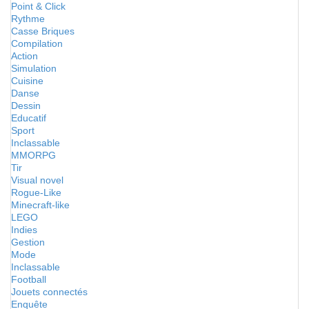
Point & Click
Rythme
Casse Briques
Compilation
Action
Simulation
Cuisine
Danse
Dessin
Educatif
Sport
Inclassable
MMORPG
Tir
Visual novel
Rogue-Like
Minecraft-like
LEGO
Indies
Gestion
Mode
Inclassable
Football
Jouets connectés
Enquête