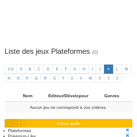
Liste des jeux Plateformes
(0)
0-9
A
B
C
D
E
F
G
H
I
J
K
L
M
N
O
P
Q
R
S
T
U
V
W
X
Y
Z
Nom
Editeur/Dévelopeur
Genres
Aucun jeu ne correspond à vos critères.
Filtres actifs
Plateformes
Pokémon-Like