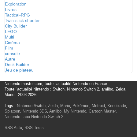
Exploration
Livres
Tactical-RPG
Twin-stick shooter
City Builder
LEGO
Multi
Cinéma
Film
console
Autre
Deck Builder
Jeu de plateau
Nintendo-master.com, toute l'actualité Nintendo en France
Toute l'actualité Nintendo : Switch, Nintendo Switch 2, amiibo, Zelda,
Mario - 2003-2026
Tags :
Nintendo Switch
,
Zelda
,
Mario
,
Pokémon
,
Metroid
,
Xenoblade
,
Splatoon
,
Nintendo 3DS
,
Amiibo
,
My Nintendo
,
Cartoon Master
,
Nintendo Labo
Nintendo Switch 2
RSS Actu
,
RSS Tests