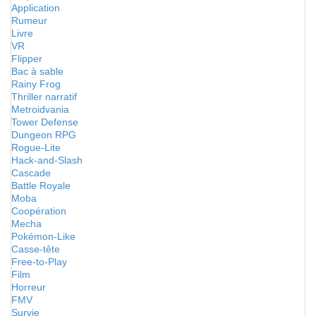
Application
Rumeur
Livre
VR
Flipper
Bac à sable
Rainy Frog
Thriller narratif
Metroidvania
Tower Defense
Dungeon RPG
Rogue-Lite
Hack-and-Slash
Cascade
Battle Royale
Moba
Coopération
Mecha
Pokémon-Like
Casse-tête
Free-to-Play
Film
Horreur
FMV
Survie