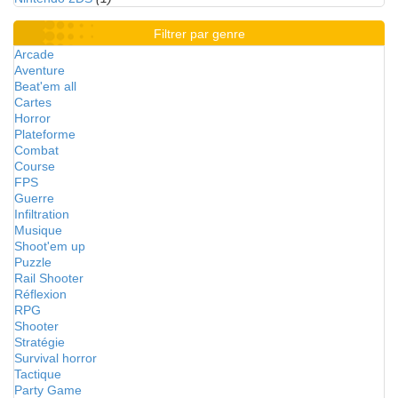
Filtrer par genre
Arcade
Aventure
Beat'em all
Cartes
Horror
Plateforme
Combat
Course
FPS
Guerre
Infiltration
Musique
Shoot'em up
Puzzle
Rail Shooter
Réflexion
RPG
Shooter
Stratégie
Survival horror
Tactique
Party Game