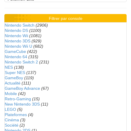
Filtrer par console
Nintendo Switch
(2906)
Nintendo DS
(1100)
Nintendo Wii
(1081)
Nintendo 3DS
(929)
Nintendo Wii U
(682)
GameCube
(422)
Nintendo 64
(315)
Nintendo Switch 2
(231)
NES
(138)
Super NES
(137)
GameBoy
(119)
Actualité
(111)
GameBoy Advance
(67)
Mobile
(42)
Retro-Gaming
(15)
New Nintendo 3DS
(11)
LEGO
(5)
Plateformes
(4)
Cinéma
(3)
Société
(2)
Nintendo 2DS
(1)