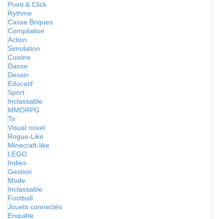
Point & Click
Rythme
Casse Briques
Compilation
Action
Simulation
Cuisine
Danse
Dessin
Educatif
Sport
Inclassable
MMORPG
Tir
Visual novel
Rogue-Like
Minecraft-like
LEGO
Indies
Gestion
Mode
Inclassable
Football
Jouets connectés
Enquête