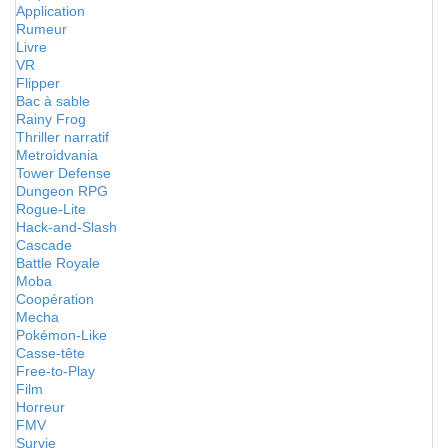
Application
Rumeur
Livre
VR
Flipper
Bac à sable
Rainy Frog
Thriller narratif
Metroidvania
Tower Defense
Dungeon RPG
Rogue-Lite
Hack-and-Slash
Cascade
Battle Royale
Moba
Coopération
Mecha
Pokémon-Like
Casse-tête
Free-to-Play
Film
Horreur
FMV
Survie