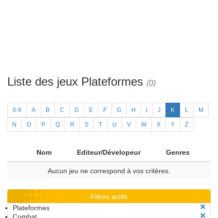
Liste des jeux Plateformes
(0)
0-9
A
B
C
D
E
F
G
H
I
J
K
L
M
N
O
P
Q
R
S
T
U
V
W
X
Y
Z
Nom
Editeur/Dévelopeur
Genres
Aucun jeu ne correspond à vos critères.
Filtres actifs
Plateformes
Combat