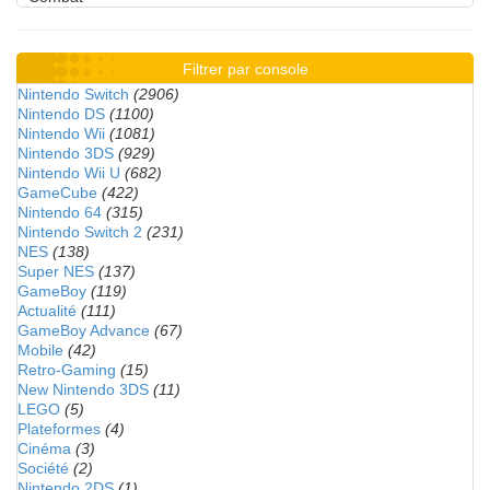
Filtrer par console
Nintendo Switch
(2906)
Nintendo DS
(1100)
Nintendo Wii
(1081)
Nintendo 3DS
(929)
Nintendo Wii U
(682)
GameCube
(422)
Nintendo 64
(315)
Nintendo Switch 2
(231)
NES
(138)
Super NES
(137)
GameBoy
(119)
Actualité
(111)
GameBoy Advance
(67)
Mobile
(42)
Retro-Gaming
(15)
New Nintendo 3DS
(11)
LEGO
(5)
Plateformes
(4)
Cinéma
(3)
Société
(2)
Nintendo 2DS
(1)