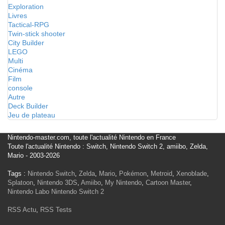
Exploration
Livres
Tactical-RPG
Twin-stick shooter
City Builder
LEGO
Multi
Cinéma
Film
console
Autre
Deck Builder
Jeu de plateau
Nintendo-master.com, toute l'actualité Nintendo en France
Toute l'actualité Nintendo : Switch, Nintendo Switch 2, amiibo, Zelda,
Mario - 2003-2026
Tags :
Nintendo Switch
,
Zelda
,
Mario
,
Pokémon
,
Metroid
,
Xenoblade
,
Splatoon
,
Nintendo 3DS
,
Amiibo
,
My Nintendo
,
Cartoon Master
,
Nintendo Labo
Nintendo Switch 2
RSS Actu
,
RSS Tests