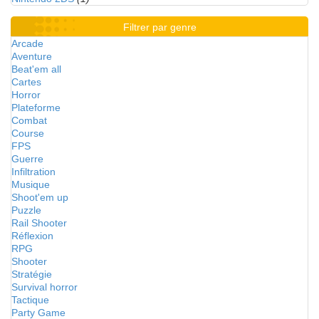
Filtrer par genre
Arcade
Aventure
Beat'em all
Cartes
Horror
Plateforme
Combat
Course
FPS
Guerre
Infiltration
Musique
Shoot'em up
Puzzle
Rail Shooter
Réflexion
RPG
Shooter
Stratégie
Survival horror
Tactique
Party Game