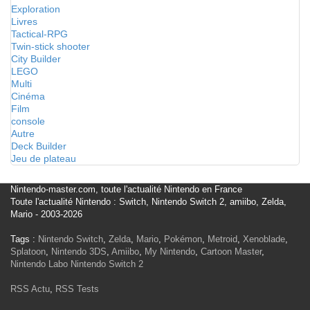
Exploration
Livres
Tactical-RPG
Twin-stick shooter
City Builder
LEGO
Multi
Cinéma
Film
console
Autre
Deck Builder
Jeu de plateau
Nintendo-master.com, toute l'actualité Nintendo en France
Toute l'actualité Nintendo : Switch, Nintendo Switch 2, amiibo, Zelda,
Mario - 2003-2026
Tags :
Nintendo Switch
,
Zelda
,
Mario
,
Pokémon
,
Metroid
,
Xenoblade
,
Splatoon
,
Nintendo 3DS
,
Amiibo
,
My Nintendo
,
Cartoon Master
,
Nintendo Labo
Nintendo Switch 2
RSS Actu
,
RSS Tests