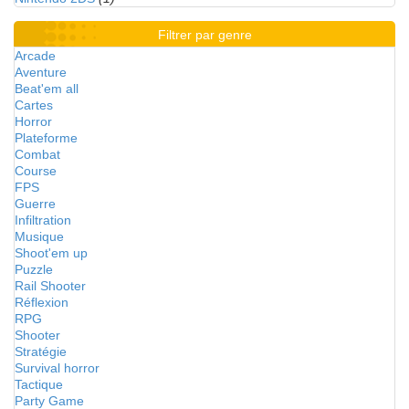
Filtrer par genre
Arcade
Aventure
Beat'em all
Cartes
Horror
Plateforme
Combat
Course
FPS
Guerre
Infiltration
Musique
Shoot'em up
Puzzle
Rail Shooter
Réflexion
RPG
Shooter
Stratégie
Survival horror
Tactique
Party Game