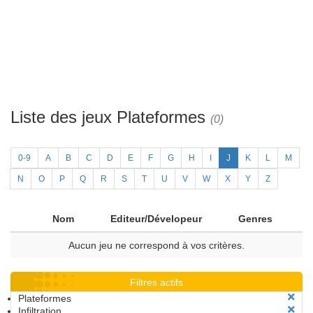
Liste des jeux Plateformes
(0)
0-9
A
B
C
D
E
F
G
H
I
J
K
L
M
N
O
P
Q
R
S
T
U
V
W
X
Y
Z
Nom
Editeur/Dévelopeur
Genres
Aucun jeu ne correspond à vos critères.
Filtres actifs
Plateformes
Infiltration