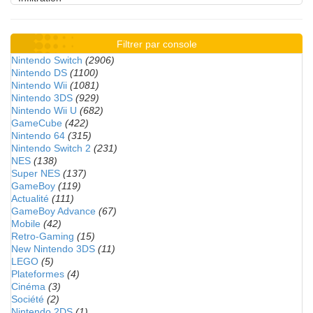
Filtrer par console
Nintendo Switch
(2906)
Nintendo DS
(1100)
Nintendo Wii
(1081)
Nintendo 3DS
(929)
Nintendo Wii U
(682)
GameCube
(422)
Nintendo 64
(315)
Nintendo Switch 2
(231)
NES
(138)
Super NES
(137)
GameBoy
(119)
Actualité
(111)
GameBoy Advance
(67)
Mobile
(42)
Retro-Gaming
(15)
New Nintendo 3DS
(11)
LEGO
(5)
Plateformes
(4)
Cinéma
(3)
Société
(2)
Nintendo 2DS
(1)