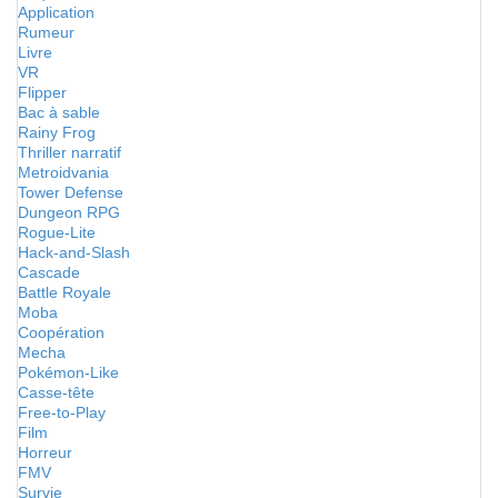
Application
Rumeur
Livre
VR
Flipper
Bac à sable
Rainy Frog
Thriller narratif
Metroidvania
Tower Defense
Dungeon RPG
Rogue-Lite
Hack-and-Slash
Cascade
Battle Royale
Moba
Coopération
Mecha
Pokémon-Like
Casse-tête
Free-to-Play
Film
Horreur
FMV
Survie