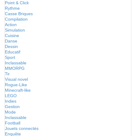
Point & Click
Rythme
Casse Briques
Compilation
Action
Simulation
Cuisine
Danse
Dessin
Educatif
Sport
Inclassable
MMORPG
Tir
Visual novel
Rogue-Like
Minecraft-like
LEGO
Indies
Gestion
Mode
Inclassable
Football
Jouets connectés
Enquête