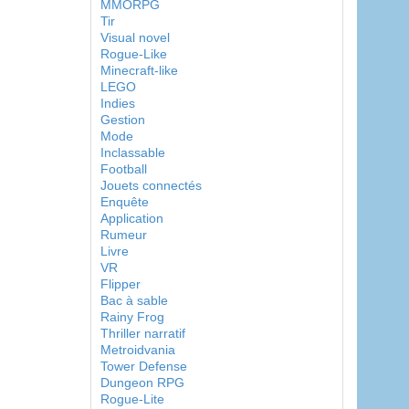
MMORPG
Tir
Visual novel
Rogue-Like
Minecraft-like
LEGO
Indies
Gestion
Mode
Inclassable
Football
Jouets connectés
Enquête
Application
Rumeur
Livre
VR
Flipper
Bac à sable
Rainy Frog
Thriller narratif
Metroidvania
Tower Defense
Dungeon RPG
Rogue-Lite