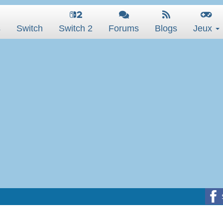
s
Switch
Switch 2
Forums
Blogs
Jeux