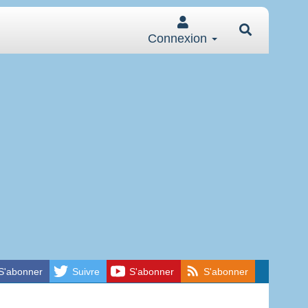
Connexion
S'abonner
Suivre
S'abonner
S'abonner