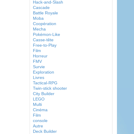
Hack-and-Slash
Cascade
Battle Royale
Moba
Coopération
Mecha
Pokémon-Like
Casse-tête
Free-to-Play
Film
Horreur
FMV
Survie
Exploration
Livres
Tactical-RPG
Twin-stick shooter
City Builder
LEGO
Multi
Cinéma
Film
console
Autre
Deck Builder