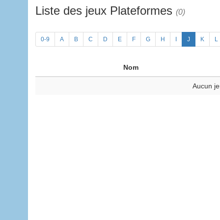
Liste des jeux Plateformes
(0)
0-9
A
B
C
D
E
F
G
H
I
J
K
L
Nom
Aucun je