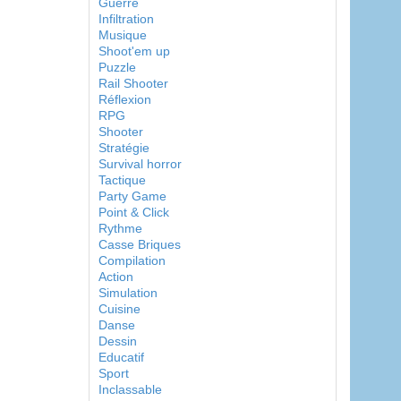
Guerre
Infiltration
Musique
Shoot'em up
Puzzle
Rail Shooter
Réflexion
RPG
Shooter
Stratégie
Survival horror
Tactique
Party Game
Point & Click
Rythme
Casse Briques
Compilation
Action
Simulation
Cuisine
Danse
Dessin
Educatif
Sport
Inclassable