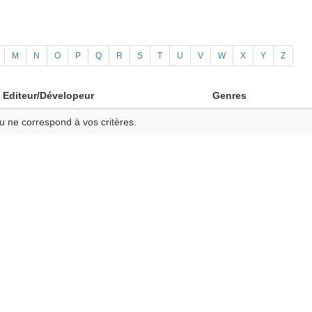
M
N
O
P
Q
R
S
T
U
V
W
X
Y
Z
Editeur/Dévelopeur
Genres
u ne correspond à vos critères.