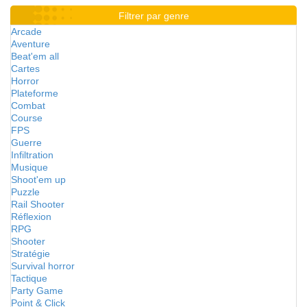
Filtrer par genre
Arcade
Aventure
Beat'em all
Cartes
Horror
Plateforme
Combat
Course
FPS
Guerre
Infiltration
Musique
Shoot'em up
Puzzle
Rail Shooter
Réflexion
RPG
Shooter
Stratégie
Survival horror
Tactique
Party Game
Point & Click