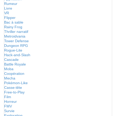
Rumeur
Livre
VR
Flipper
Bac à sable
Rainy Frog
Thriller narratif
Metroidvania
Tower Defense
Dungeon RPG
Rogue-Lite
Hack-and-Slash
Cascade
Battle Royale
Moba
Coopération
Mecha
Pokémon-Like
Casse-tête
Free-to-Play
Film
Horreur
FMV
Survie
Exploration