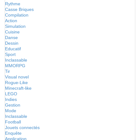
Rythme
Casse Briques
Compilation
Action
Simulation
Cuisine
Danse
Dessin
Educatif
Sport
Inclassable
MMORPG
Tir
Visual novel
Rogue-Like
Minecraft-like
LEGO
Indies
Gestion
Mode
Inclassable
Football
Jouets connectés
Enquête
Application