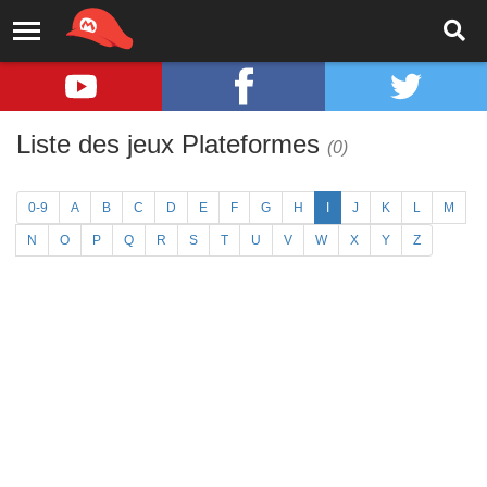
Liste des jeux Plateformes
(0)
0-9
A
B
C
D
E
F
G
H
I
J
K
L
M
N
O
P
Q
R
S
T
U
V
W
X
Y
Z