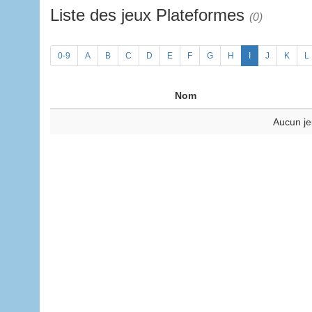
Liste des jeux Plateformes
(0)
0-9
A
B
C
D
E
F
G
H
I
J
K
L
Nom
Aucun je