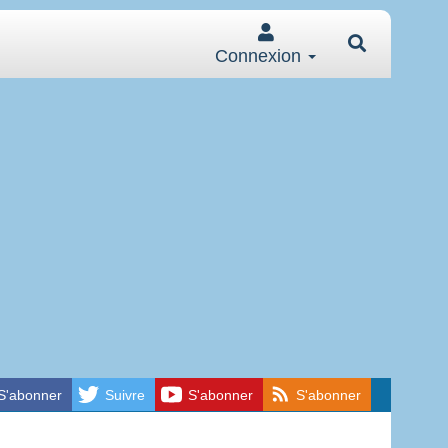
Connexion
S'abonner
Suivre
S'abonner
S'abonner