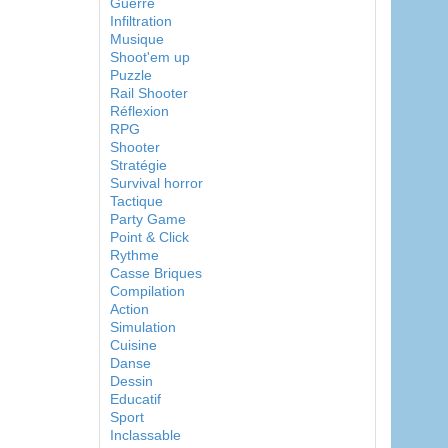
Guerre
Infiltration
Musique
Shoot'em up
Puzzle
Rail Shooter
Réflexion
RPG
Shooter
Stratégie
Survival horror
Tactique
Party Game
Point & Click
Rythme
Casse Briques
Compilation
Action
Simulation
Cuisine
Danse
Dessin
Educatif
Sport
Inclassable