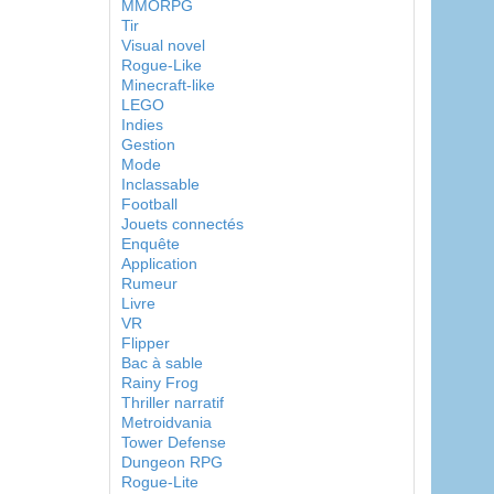
MMORPG
Tir
Visual novel
Rogue-Like
Minecraft-like
LEGO
Indies
Gestion
Mode
Inclassable
Football
Jouets connectés
Enquête
Application
Rumeur
Livre
VR
Flipper
Bac à sable
Rainy Frog
Thriller narratif
Metroidvania
Tower Defense
Dungeon RPG
Rogue-Lite