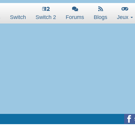
s
Switch
Switch 2
Forums
Blogs
Jeux