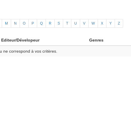
M
N
O
P
Q
R
S
T
U
V
W
X
Y
Z
Editeur/Dévelopeur
Genres
u ne correspond à vos critères.