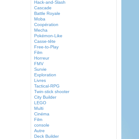
Hack-and-Slash
Cascade
Battle Royale
Moba
Coopération
Mecha
Pokémon-Like
Casse-tête
Free-to-Play
Film
Horreur
FMV
Survie
Exploration
Livres
Tactical-RPG
Twin-stick shooter
City Builder
LEGO
Multi
Cinéma
Film
console
Autre
Deck Builder