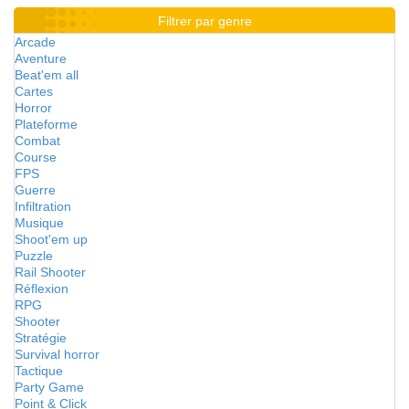
Filtrer par genre
Arcade
Aventure
Beat'em all
Cartes
Horror
Plateforme
Combat
Course
FPS
Guerre
Infiltration
Musique
Shoot'em up
Puzzle
Rail Shooter
Réflexion
RPG
Shooter
Stratégie
Survival horror
Tactique
Party Game
Point & Click