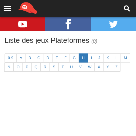
Liste des jeux Plateformes
(0)
0-9
A
B
C
D
E
F
G
H
I
J
K
L
M
N
O
P
Q
R
S
T
U
V
W
X
Y
Z