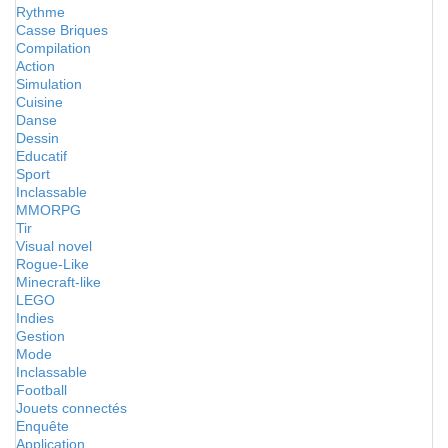
Rythme
Casse Briques
Compilation
Action
Simulation
Cuisine
Danse
Dessin
Educatif
Sport
Inclassable
MMORPG
Tir
Visual novel
Rogue-Like
Minecraft-like
LEGO
Indies
Gestion
Mode
Inclassable
Football
Jouets connectés
Enquête
Application