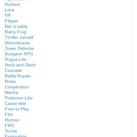
Rumeur
Livre
VR
Flipper
Bac à sable
Rainy Frog
Thriller narratif
Metroidvania
Tower Defense
Dungeon RPG
Rogue-Lite
Hack-and-Slash
Cascade
Battle Royale
Moba
Coopération
Mecha
Pokémon-Like
Casse-tête
Free-to-Play
Film
Horreur
FMV
Survie
Exploration