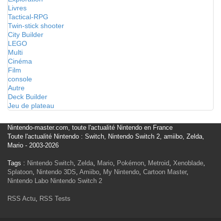
Livres
Tactical-RPG
Twin-stick shooter
City Builder
LEGO
Multi
Cinéma
Film
console
Autre
Deck Builder
Jeu de plateau
Nintendo-master.com, toute l'actualité Nintendo en France
Toute l'actualité Nintendo : Switch, Nintendo Switch 2, amiibo, Zelda,
Mario - 2003-2026
Tags :
Nintendo Switch
,
Zelda
,
Mario
,
Pokémon
,
Metroid
,
Xenoblade
,
Splatoon
,
Nintendo 3DS
,
Amiibo
,
My Nintendo
,
Cartoon Master
,
Nintendo Labo
Nintendo Switch 2
RSS Actu
,
RSS Tests