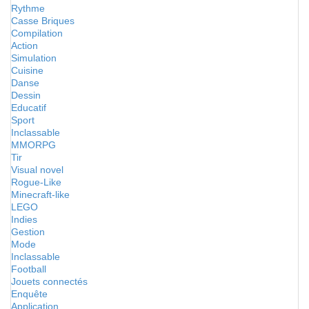
Rythme
Casse Briques
Compilation
Action
Simulation
Cuisine
Danse
Dessin
Educatif
Sport
Inclassable
MMORPG
Tir
Visual novel
Rogue-Like
Minecraft-like
LEGO
Indies
Gestion
Mode
Inclassable
Football
Jouets connectés
Enquête
Application