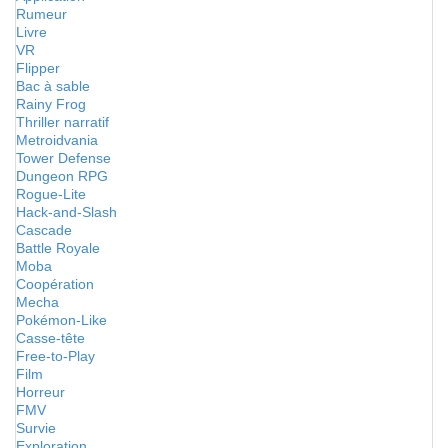
Rumeur
Livre
VR
Flipper
Bac à sable
Rainy Frog
Thriller narratif
Metroidvania
Tower Defense
Dungeon RPG
Rogue-Lite
Hack-and-Slash
Cascade
Battle Royale
Moba
Coopération
Mecha
Pokémon-Like
Casse-tête
Free-to-Play
Film
Horreur
FMV
Survie
Exploration