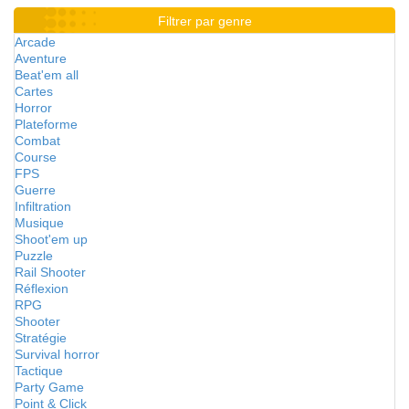
Filtrer par genre
Arcade
Aventure
Beat'em all
Cartes
Horror
Plateforme
Combat
Course
FPS
Guerre
Infiltration
Musique
Shoot'em up
Puzzle
Rail Shooter
Réflexion
RPG
Shooter
Stratégie
Survival horror
Tactique
Party Game
Point & Click