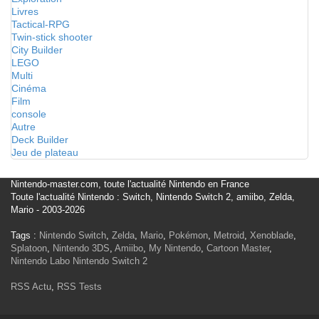
Livres
Tactical-RPG
Twin-stick shooter
City Builder
LEGO
Multi
Cinéma
Film
console
Autre
Deck Builder
Jeu de plateau
Nintendo-master.com, toute l'actualité Nintendo en France
Toute l'actualité Nintendo : Switch, Nintendo Switch 2, amiibo, Zelda,
Mario - 2003-2026
Tags :
Nintendo Switch
,
Zelda
,
Mario
,
Pokémon
,
Metroid
,
Xenoblade
,
Splatoon
,
Nintendo 3DS
,
Amiibo
,
My Nintendo
,
Cartoon Master
,
Nintendo Labo
Nintendo Switch 2
RSS Actu
,
RSS Tests