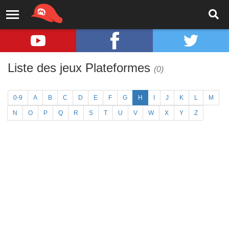
Liste des jeux Plateformes
(0)
0-9
A
B
C
D
E
F
G
H
I
J
K
L
M
N
O
P
Q
R
S
T
U
V
W
X
Y
Z