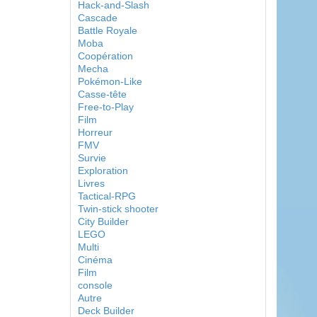
Hack-and-Slash
Cascade
Battle Royale
Moba
Coopération
Mecha
Pokémon-Like
Casse-tête
Free-to-Play
Film
Horreur
FMV
Survie
Exploration
Livres
Tactical-RPG
Twin-stick shooter
City Builder
LEGO
Multi
Cinéma
Film
console
Autre
Deck Builder