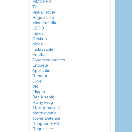
MMORPG
Tir
Visual novel
Rogue-Like
Minecraft-like
LEGO
Indies
Gestion
Mode
Inclassable
Football
Jouets connectés
Enquête
Application
Rumeur
Livre
VR
Flipper
Bac à sable
Rainy Frog
Thriller narratif
Metroidvania
Tower Defense
Dungeon RPG
Rogue-Lite