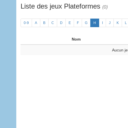
Liste des jeux Plateformes
(0)
0-9
A
B
C
D
E
F
G
H
I
J
K
L
Nom
Aucun je