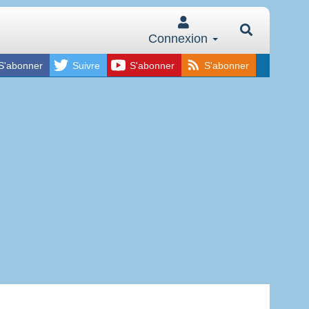
Connexion
S'abonner
Suivre
S'abonner
S'abonner