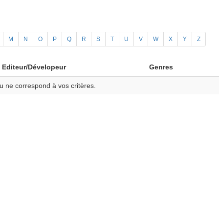
M
N
O
P
Q
R
S
T
U
V
W
X
Y
Z
Editeur/Dévelopeur
Genres
u ne correspond à vos critères.