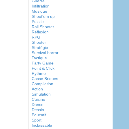
Guerre
Infiltration
Musique
Shoot'em up
Puzzle
Rail Shooter
Réflexion
RPG
Shooter
Stratégie
Survival horror
Tactique
Party Game
Point & Click
Rythme
Casse Briques
Compilation
Action
Simulation
Cuisine
Danse
Dessin
Educatif
Sport
Inclassable