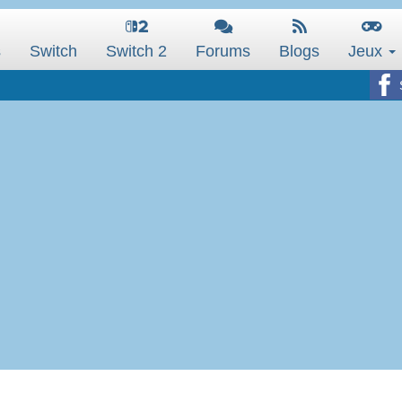
s
Switch
Switch 2
Forums
Blogs
Jeux