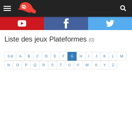
Liste des jeux Plateformes
(0)
0-9
A
B
C
D
E
F
G
H
I
J
K
L
M
N
O
P
Q
R
S
T
U
V
W
X
Y
Z