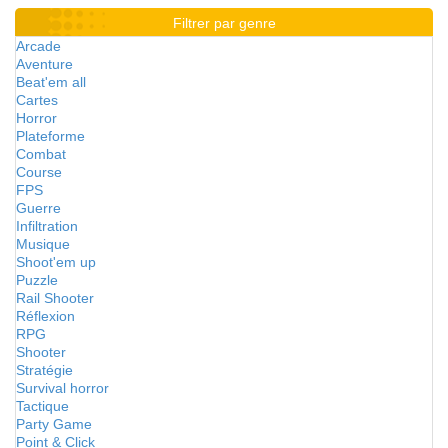
Filtrer par genre
Arcade
Aventure
Beat'em all
Cartes
Horror
Plateforme
Combat
Course
FPS
Guerre
Infiltration
Musique
Shoot'em up
Puzzle
Rail Shooter
Réflexion
RPG
Shooter
Stratégie
Survival horror
Tactique
Party Game
Point & Click