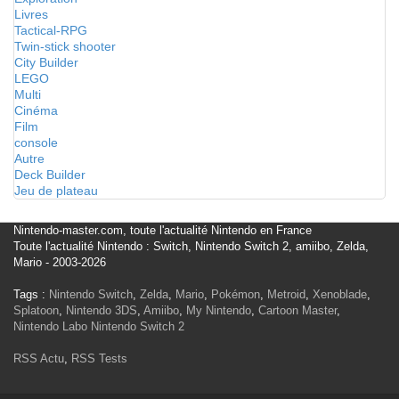
Livres
Tactical-RPG
Twin-stick shooter
City Builder
LEGO
Multi
Cinéma
Film
console
Autre
Deck Builder
Jeu de plateau
Nintendo-master.com, toute l'actualité Nintendo en France
Toute l'actualité Nintendo : Switch, Nintendo Switch 2, amiibo, Zelda,
Mario - 2003-2026
Tags :
Nintendo Switch
,
Zelda
,
Mario
,
Pokémon
,
Metroid
,
Xenoblade
,
Splatoon
,
Nintendo 3DS
,
Amiibo
,
My Nintendo
,
Cartoon Master
,
Nintendo Labo
Nintendo Switch 2
RSS Actu
,
RSS Tests