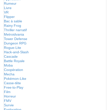
Rumeur
Livre
VR
Flipper
Bac à sable
Rainy Frog
Thriller narratif
Metroidvania
Tower Defense
Dungeon RPG
Rogue-Lite
Hack-and-Slash
Cascade
Battle Royale
Moba
Coopération
Mecha
Pokémon-Like
Casse-tête
Free-to-Play
Film
Horreur
FMV
Survie
Exploration