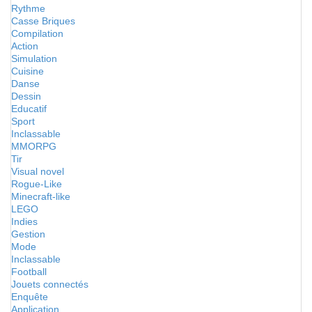
Rythme
Casse Briques
Compilation
Action
Simulation
Cuisine
Danse
Dessin
Educatif
Sport
Inclassable
MMORPG
Tir
Visual novel
Rogue-Like
Minecraft-like
LEGO
Indies
Gestion
Mode
Inclassable
Football
Jouets connectés
Enquête
Application