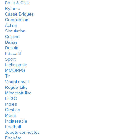
Point & Click
Rythme
Casse Briques
Compilation
Action
Simulation
Cuisine
Danse
Dessin
Educatif
Sport
Inclassable
MMORPG
Tir
Visual novel
Rogue-Like
Minecraft-like
LEGO
Indies
Gestion
Mode
Inclassable
Football
Jouets connectés
Enquête