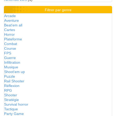
Filtrer par genre
Arcade
Aventure
Beat'em all
Cartes
Horror
Plateforme
Combat
Course
FPS
Guerre
Infiltration
Musique
Shoot'em up
Puzzle
Rail Shooter
Réflexion
RPG
Shooter
Stratégie
Survival horror
Tactique
Party Game