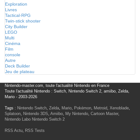
Exploration
Livres
Tactical-RPG
Twin-stick shooter
City Builder
LEGO
Multi
Cinéma
Film
console
Autre
Deck Builder
Jeu de plateau
Nintendo-master.com, toute l'actualité Nintendo en France
Toute l'actualité Nintendo : Switch, Nintendo Switch 2, amiibo, Zelda,
Mario - 2003-2026
Tags :
Nintendo Switch
,
Zelda
,
Mario
,
Pokémon
,
Metroid
,
Xenoblade
,
Splatoon
,
Nintendo 3DS
,
Amiibo
,
My Nintendo
,
Cartoon Master
,
Nintendo Labo
Nintendo Switch 2
RSS Actu
,
RSS Tests