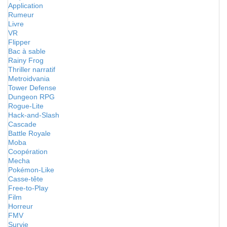
Application
Rumeur
Livre
VR
Flipper
Bac à sable
Rainy Frog
Thriller narratif
Metroidvania
Tower Defense
Dungeon RPG
Rogue-Lite
Hack-and-Slash
Cascade
Battle Royale
Moba
Coopération
Mecha
Pokémon-Like
Casse-tête
Free-to-Play
Film
Horreur
FMV
Survie