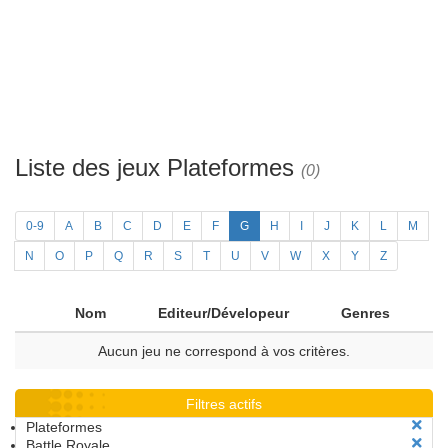
Liste des jeux Plateformes
(0)
0-9
A
B
C
D
E
F
G
H
I
J
K
L
M
N
O
P
Q
R
S
T
U
V
W
X
Y
Z
Nom
Editeur/Dévelopeur
Genres
Aucun jeu ne correspond à vos critères.
Filtres actifs
Plateformes
Battle Royale