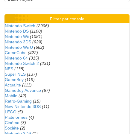
Filtrer par console
Nintendo Switch
(2906)
Nintendo DS
(1100)
Nintendo Wii
(1081)
Nintendo 3DS
(929)
Nintendo Wii U
(682)
GameCube
(422)
Nintendo 64
(315)
Nintendo Switch 2
(231)
NES
(138)
Super NES
(137)
GameBoy
(119)
Actualité
(111)
GameBoy Advance
(67)
Mobile
(42)
Retro-Gaming
(15)
New Nintendo 3DS
(11)
LEGO
(5)
Plateformes
(4)
Cinéma
(3)
Société
(2)
Nintendo 2DS
(1)