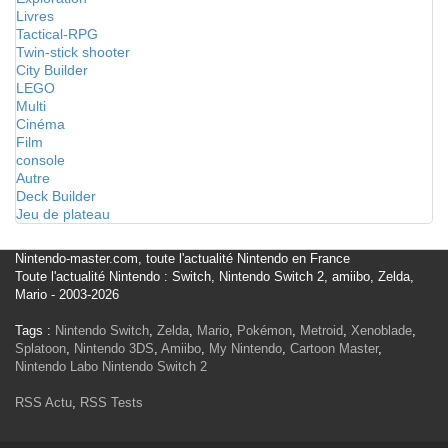
Livres
Tactical-RPG
Twin-stick shooter
City Builder
LEGO
Multi
Cinéma
Film
console
Autre
Deck Builder
Jeu de plateau
Nintendo-master.com, toute l'actualité Nintendo en France
Toute l'actualité Nintendo : Switch, Nintendo Switch 2, amiibo, Zelda,
Mario - 2003-2026
Tags :
Nintendo Switch
,
Zelda
,
Mario
,
Pokémon
,
Metroid
,
Xenoblade
,
Splatoon
,
Nintendo 3DS
,
Amiibo
,
My Nintendo
,
Cartoon Master
,
Nintendo Labo
Nintendo Switch 2
RSS Actu
,
RSS Tests