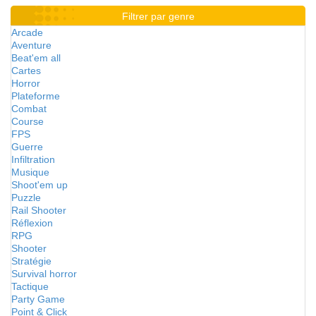
Filtrer par genre
Arcade
Aventure
Beat'em all
Cartes
Horror
Plateforme
Combat
Course
FPS
Guerre
Infiltration
Musique
Shoot'em up
Puzzle
Rail Shooter
Réflexion
RPG
Shooter
Stratégie
Survival horror
Tactique
Party Game
Point & Click