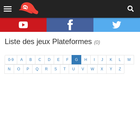
Liste des jeux Plateformes
(0)
0-9
A
B
C
D
E
F
G
H
I
J
K
L
M
N
O
P
Q
R
S
T
U
V
W
X
Y
Z