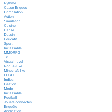
Rythme
Casse Briques
Compilation
Action
Simulation
Cuisine
Danse
Dessin
Educatif
Sport
Inclassable
MMORPG
Tir
Visual novel
Rogue-Like
Minecraft-like
LEGO
Indies
Gestion
Mode
Inclassable
Football
Jouets connectés
Enquête
Application