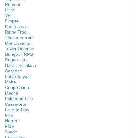
Rumeur
Livre
VR
Flipper
Bac à sable
Rainy Frog
Thriller narratif
Metroidvania
Tower Defense
Dungeon RPG
Rogue-Lite
Hack-and-Slash
Cascade
Battle Royale
Moba
Coopération
Mecha
Pokémon-Like
Casse-tête
Free-to-Play
Film
Horreur
FMV
Survie
Exploration