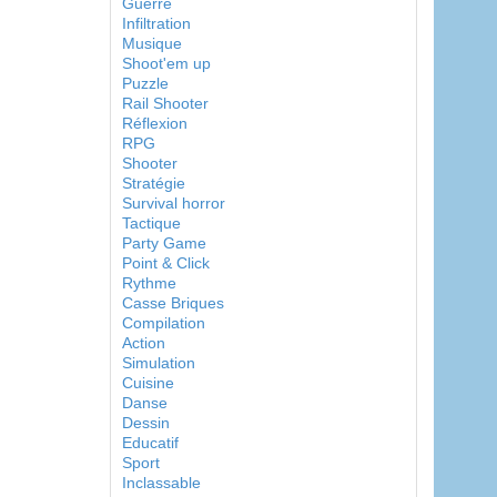
Guerre
Infiltration
Musique
Shoot'em up
Puzzle
Rail Shooter
Réflexion
RPG
Shooter
Stratégie
Survival horror
Tactique
Party Game
Point & Click
Rythme
Casse Briques
Compilation
Action
Simulation
Cuisine
Danse
Dessin
Educatif
Sport
Inclassable