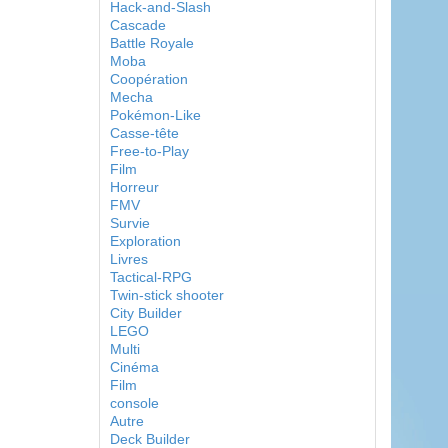
Hack-and-Slash
Cascade
Battle Royale
Moba
Coopération
Mecha
Pokémon-Like
Casse-tête
Free-to-Play
Film
Horreur
FMV
Survie
Exploration
Livres
Tactical-RPG
Twin-stick shooter
City Builder
LEGO
Multi
Cinéma
Film
console
Autre
Deck Builder