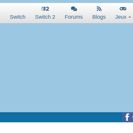
s
Switch
Switch 2
Forums
Blogs
Jeux