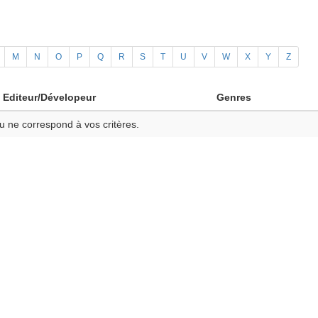
M
N
O
P
Q
R
S
T
U
V
W
X
Y
Z
Editeur/Dévelopeur
Genres
u ne correspond à vos critères.