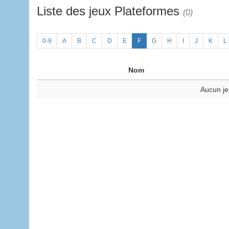
Liste des jeux Plateformes
(0)
0-9
A
B
C
D
E
F
G
H
I
J
K
L
Nom
Aucun je