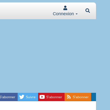
Connexion
S'abonner
Suivre
S'abonner
S'abonner