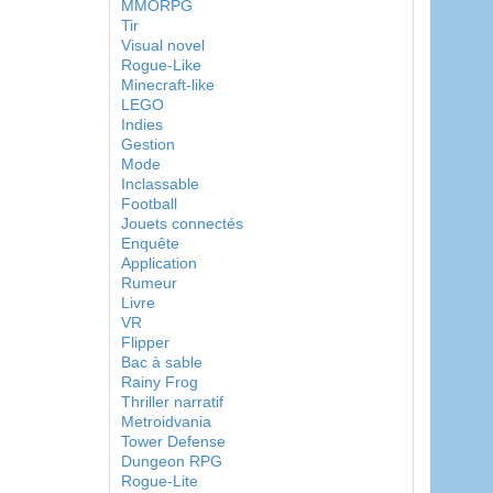
MMORPG
Tir
Visual novel
Rogue-Like
Minecraft-like
LEGO
Indies
Gestion
Mode
Inclassable
Football
Jouets connectés
Enquête
Application
Rumeur
Livre
VR
Flipper
Bac à sable
Rainy Frog
Thriller narratif
Metroidvania
Tower Defense
Dungeon RPG
Rogue-Lite