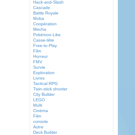
Hack-and-Slash
Cascade
Battle Royale
Moba
Coopération
Mecha
Pokémon-Like
Casse-tête
Free-to-Play
Film
Horreur
FMV
Survie
Exploration
Livres
Tactical-RPG
Twin-stick shooter
City Builder
LEGO
Multi
Cinéma
Film
console
Autre
Deck Builder