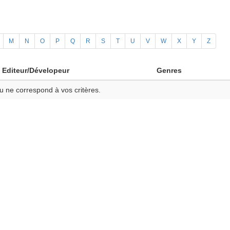
M
N
O
P
Q
R
S
T
U
V
W
X
Y
Z
Editeur/Dévelopeur
Genres
u ne correspond à vos critères.