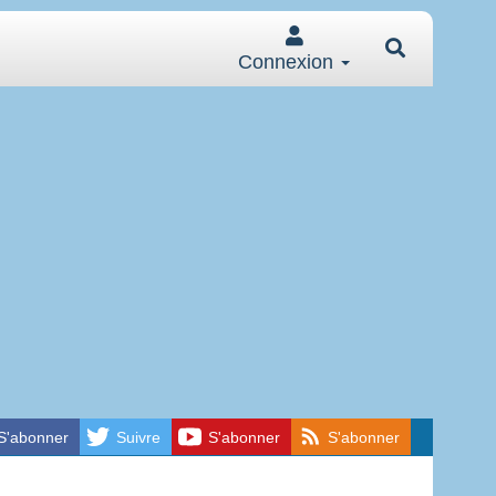
Connexion
S'abonner
Suivre
S'abonner
S'abonner