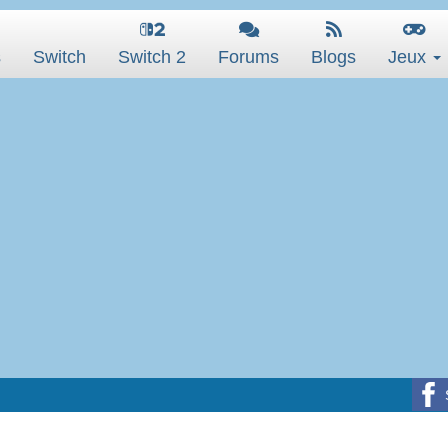
s
Switch
Switch 2
Forums
Blogs
Jeux