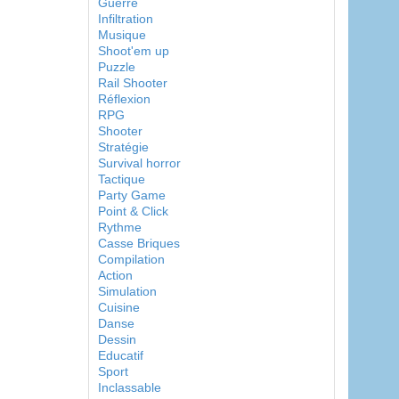
Guerre
Infiltration
Musique
Shoot'em up
Puzzle
Rail Shooter
Réflexion
RPG
Shooter
Stratégie
Survival horror
Tactique
Party Game
Point & Click
Rythme
Casse Briques
Compilation
Action
Simulation
Cuisine
Danse
Dessin
Educatif
Sport
Inclassable