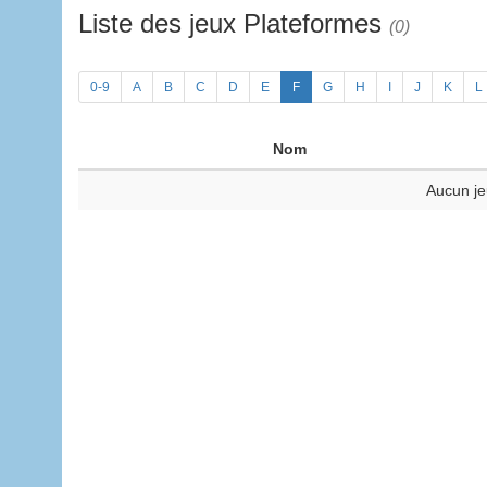
Liste des jeux Plateformes
(0)
0-9
A
B
C
D
E
F
G
H
I
J
K
L
Nom
Aucun je