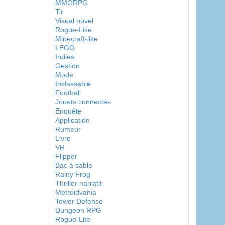
MMORPG
Tir
Visual novel
Rogue-Like
Minecraft-like
LEGO
Indies
Gestion
Mode
Inclassable
Football
Jouets connectés
Enquête
Application
Rumeur
Livre
VR
Flipper
Bac à sable
Rainy Frog
Thriller narratif
Metroidvania
Tower Defense
Dungeon RPG
Rogue-Lite